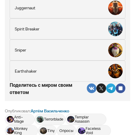
Juggernaut
Spirit Breaker
Sniper
Earthshaker
Поделитесь c миром своим
ответом
Опубликовал:
Артём Васильченко
Anti-
Templar
Terrorblade
Mage
Assassin
Monkey
Faceless
Tiny
Опросы
King
Void