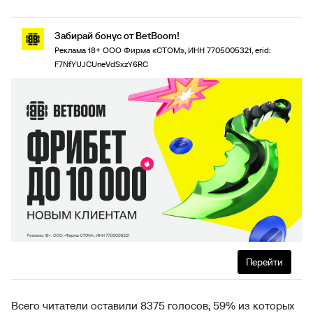
Забирай бонус от BetBoom!
Реклама 18+ ООО Фирма «СТОМ», ИНН 7705005321, erid:
F7NfYUJCUneVdSxzY6RC
Перейти
Всего читатели оставили 8375 голосов, 59% из которых