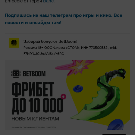
Enfeeble от героя
Bane
.
Подпишись на наш телеграм про игры и кино. Все
новости и инсайды там!
Забирай бонус от BetBoom!
Реклама 18+ ООО Фирма «СТОМ», ИНН 7705005321, erid:
F7NfYUJCUneVdSxzY6RC