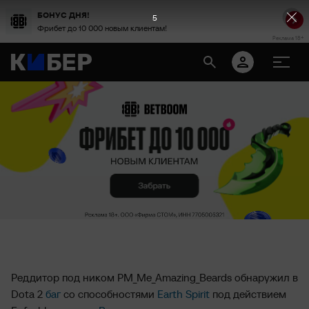
БОНУС ДНЯ!
4
Фрибет до 10 000 новым клиентам!
Реклама 18+
Реддитор под ником PM_Me_Amazing_Beards обнаружил в
Dota 2
баг
со способностями
Earth Spirit
под действием