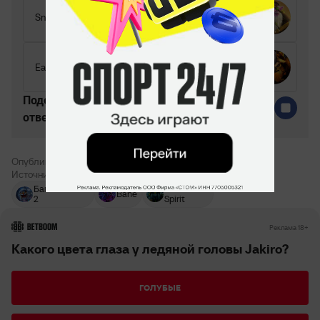
Sniper
Earthshaker
Поделитесь c миром своим
ответом
Опубликовано:
Константин Семёнов
Источник:
Reddit
Баги в Dota
Earth
Bane
2
Spirit
РЕКЛАМА • BETBOOM.RU
Реклама 18+
Какого цвета глаза у ледяной головы Jakiro?
ГОЛУБЫЕ