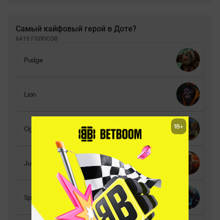
Самый кайфовый герой в Доте?
6419 ГОЛОСОВ
Pudge
Lion
Ogre Magi
Juggernaut
Spirit Breaker