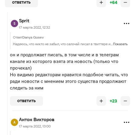
+64
ОТВЕТИТЬ
Sprit
17 марта 2022, 12:32
Ответ
Danya Gusev
Надеюсь, что никто не забыл, что салочай писал в твиттере и если мэйнкаст будет обозревать мэйджор, то бойкотируем трансляцию. Лучше уж глянуть в доте плюс или англоязычную трансляцию.
Показать
он и продолжает писать, в том числе и в телеграм
канале из которого взята эта новость (только что
прочекал)
Но видимо редакторам нравится подобное читать, что
ради новости с мнением этого существа продолжают
следить за ним
+23
ОТВЕТИТЬ
Антон Викторов
17 марта 2022, 13:00