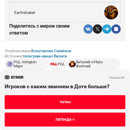
Earthshaker
Поделитесь c миром своим
ответом
Опубликовано:
Константин Семёнов
Источник:
телеграм-канал Вилата
PGL Arlington
Виталий «V1lat»
PGL
Major
Волочай
Реклама 18+
Игроков с каким званием в Доте больше?
ТИТАН
ЛЕГЕНДА-1