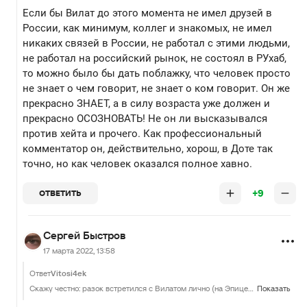
Если бы Вилат до этого момента не имел друзей в
России, как минимум, коллег и знакомых, не имел
никаких связей в России, не работал с этими людьми,
не работал на российский рынок, не состоял в РУхаб,
то можно было бы дать поблажку, что человек просто
не знает о чем говорит, не знает о ком говорит. Он же
прекрасно ЗНАЕТ, а в силу возраста уже должен и
прекрасно ОСОЗНОВАТЬ! Не он ли высказывался
против хейта и прочего. Как профессиональный
комментатор он, действительно, хорош, в Доте так
точно, но как человек оказался полное хавно.
+9
ОТВЕТИТЬ
Сергей Быстров
17 марта 2022, 13:58
Ответ
Vitosi4ek
Скажу честно: разок встретился с Вилатом лично (на Эпицентре вроде бы) и впечатление осталось крайне положительное. Адекватный чувак, пивас бы с ним выпил, если бы пил. Плюс всегда уважал как профессионала, несмотря на хейт со стороны комьюнити. Я не знаю, насколько его текущее мнение о населении РФ показательно для Украины в целом, но если да - то это главная катастрофа этой войны, и неважно, чем она в итоге закончится. Да, он очевидно перегибает палку, но блин, его родной город бомбят - я бы наверно также думал о всех украинцах без разбору, если бы Москву так же пытались с землей сравнять. Остается только надеяться, что рано или поздно причину этого [кризиса] кто-нибудь грохнет и мы с Украиной вместе наконец начнем двигаться в цивилизованный мир.
Показать