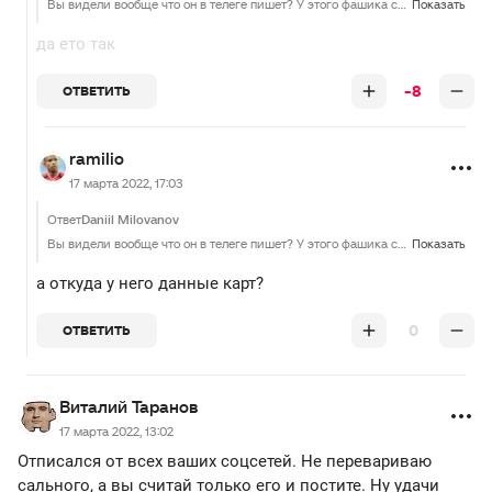
Вы видели вообще что он в телеге пишет? У этого фашика совсем уже башня протекла, он выкладывает там базу карт банковских с свс кодами и говорит "выводите все на армию незалежной". Щас бабка какая нибудь с пенсией 5 тысяч пойдет за хлебом, и ее в магазе пошлют на**й из-за сасалия калочая) думайте пожалуйста над выбором источников. Вы же тоже СМИ в той или иной мере
Показать
да ето так
-8
ОТВЕТИТЬ
ramilio
17 марта 2022, 17:03
Ответ
Daniil Milovanov
Вы видели вообще что он в телеге пишет? У этого фашика совсем уже башня протекла, он выкладывает там базу карт банковских с свс кодами и говорит "выводите все на армию незалежной". Щас бабка какая нибудь с пенсией 5 тысяч пойдет за хлебом, и ее в магазе пошлют на**й из-за сасалия калочая) думайте пожалуйста над выбором источников. Вы же тоже СМИ в той или иной мере
Показать
а откуда у него данные карт?
0
ОТВЕТИТЬ
Виталий Таранов
17 марта 2022, 13:02
Отписался от всех ваших соцсетей. Не перевариваю
сального, а вы считай только его и постите. Ну удачи