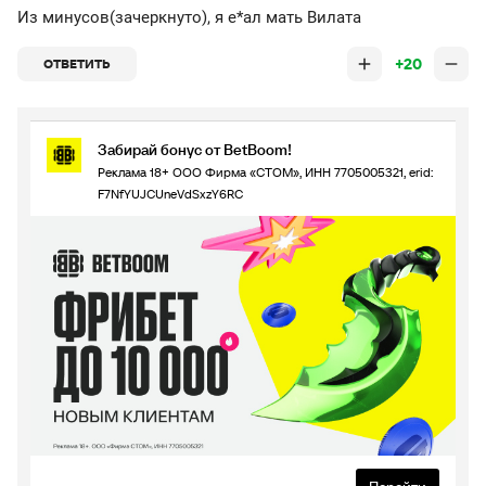
Из минусов(зачеркнуто), я е*ал мать Вилата
+20
ОТВЕТИТЬ
Забирай бонус от BetBoom!
Реклама 18+ ООО Фирма «СТОМ», ИНН 7705005321, erid:
F7NfYUJCUneVdSxzY6RC