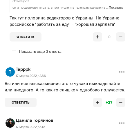
Ответ
Sprit
он и продолжает писать, в том числе и в телеграм канале из которого взята эта новость (только что прочекал) Но видимо редакторам нравится подобное читать, что ради новости с мнением этого существа продолжают следить за ним
Показать
Так тут половина редакторов с Украины. На Украине
российское "работать за еду" = "хорошая зарплата"
0
ОТВЕТИТЬ
Показать еще 3 ответа
Tapppki
17 марта 2022, 12:36
Вы или все высказывания этого чувака выкладывайте
или ниодного. А то как-то слишком однобоко получается.
+37
ОТВЕТИТЬ
Данила Горяйнов
17 марта 2022, 13:01