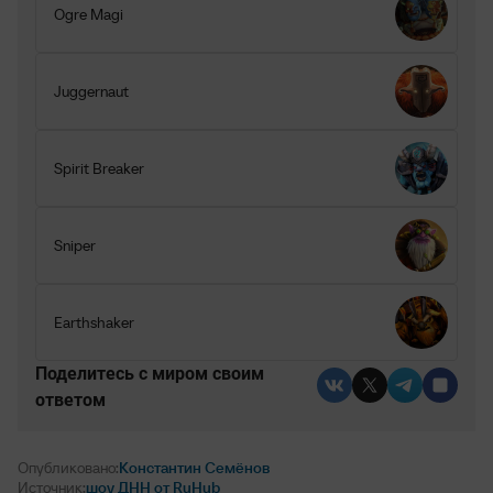
Ogre Magi
Juggernaut
Spirit Breaker
Sniper
Earthshaker
Поделитесь c миром своим
ответом
Опубликовано:
Константин Семёнов
Источник:
шоу ДНН от RuHub