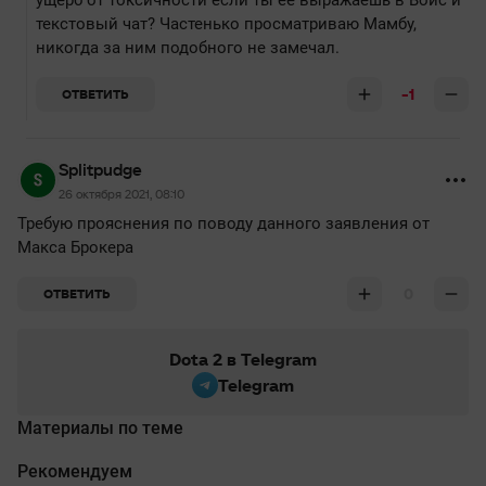
ущерб от токсичности если ты её выражаешь в Войс и
текстовый чат? Частенько просматриваю Мамбу,
никогда за ним подобного не замечал.
-1
ОТВЕТИТЬ
Splitpudge
26 октября 2021, 08:10
Требую прояснения по поводу данного заявления от
Макса Брокера
0
ОТВЕТИТЬ
Dota 2 в Telegram
Telegram
Материалы по теме
Рекомендуем