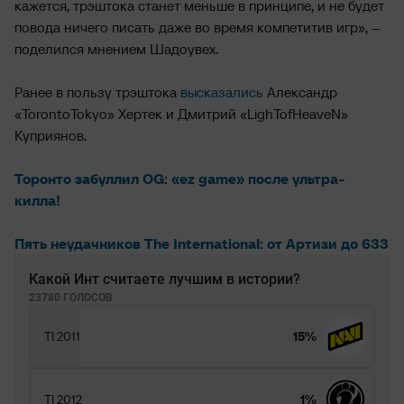
кажется, трэштока станет меньше в принципе, и не будет
повода ничего писать даже во время компетитив игр», –
поделился мнением Шадоувех.
Ранее в пользу трэштока
высказались
Александр
«TorontoTokyo» Хертек и Дмитрий «LighTofHeaveN»
Куприянов.
Торонто забуллил OG: «ez game» после ультра-
килла!
Пять неудачников The International: от Артизи до 633
Какой Инт считаете лучшим в истории?
23780 ГОЛОСОВ
TI 2011
15%
TI 2012
1%