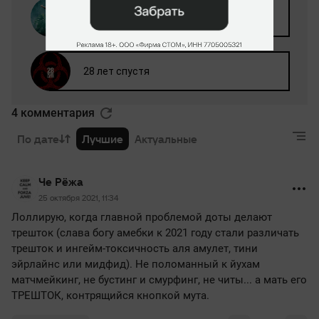
4 комментария
По дате
Лучшие
Актуальные
Че Рёжа
25 октября 2021, 11:34
Лоллирую, когда главной проблемой доты делают
трешток (слава богу амебки к 2021 году стали различать
трешток и ингейм-токсичность аля амулет, тини
эйрлайнс или мидфид). Не поломанный к йухам
матчмейкинг, не бустинг и смурфинг, не читы... а мать его
ТРЕШТОК, контрящийся кнопкой мута.