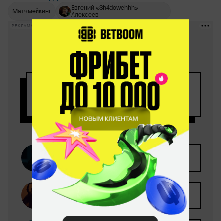
Евгений «Sh4dowehhh»
Матчмейкинг
Алексеев
РЕКЛАМА • BETBOOM.RU