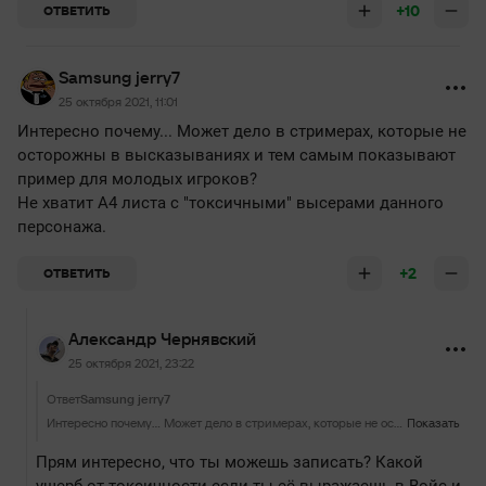
+10
ОТВЕТИТЬ
Samsung jerry7
25 октября 2021, 11:01
Интересно почему... Может дело в стримерах, которые не
осторожны в высказываниях и тем самым показывают
пример для молодых игроков?
Не хватит А4 листа с "токсичными" высерами данного
персонажа.
+2
ОТВЕТИТЬ
Александр Чернявский
25 октября 2021, 23:22
Ответ
Samsung jerry7
Интересно почему... Может дело в стримерах, которые не осторожны в высказываниях и тем самым показывают пример для молодых игроков? Не хватит А4 листа с "токсичными" высерами данного персонажа.
Показать
Прям интересно, что ты можешь записать? Какой