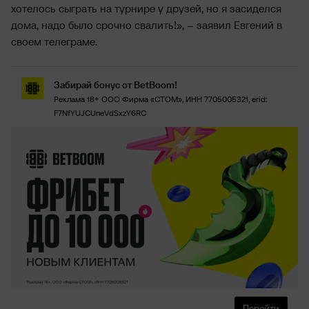
хотелось сыграть на турнире у друзей, но я засиделся
дома, надо было срочно свалить!», – заявил Евгений в
своем телеграме.
Забирай бонус от BetBoom!
Реклама 18+ ООО Фирма «СТОМ», ИНН 7705005321, erid:
F7NfYUJCUneVdSxzY6RC
Перейти