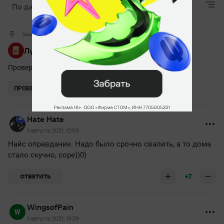
По дате
Лучшие
Актуальные
Закрепленный комментарий
Лучшая мини-игра для Дотеров
Проверь себя на внимательность и забирай приз!
ПРОВЕРИТЬ
Hate Hate
1 августа 2021, 12:59
Найс оправдание. Надо было срочно свалить, а то дома
стало скучно, соре))0)
+7
ОТВЕТИТЬ
WingsofPain
1 августа 2021, 13:29