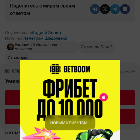
Поделитесь c миром своим
ответом
Опубликовал:
Андрей Зенин
Источник:
телеграм Шадоувеха
Евгений «Sh4dowehhh»
Стримеры Dota 2
Алексеев
Стримеры
РЕКЛАМА • BETBOOM.RU
Реклама 18+
Умеют ли персонажи CS моргать?
ДА
НЕТ
5 комментариев