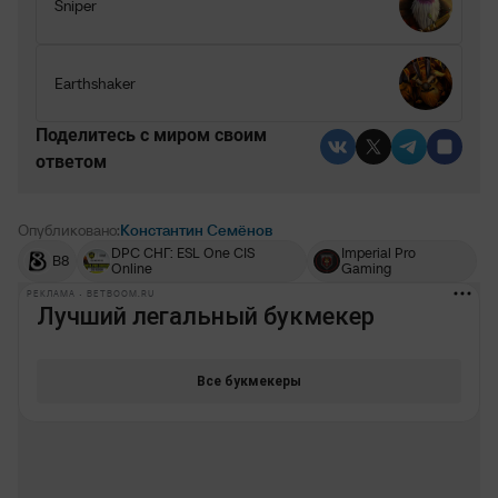
Sniper
Earthshaker
Поделитесь c миром своим
ответом
Опубликовано:
Константин Семёнов
DPC СНГ: ESL One CIS
Imperial Pro
B8
Online
Gaming
РЕКЛАМА • BETBOOM.RU