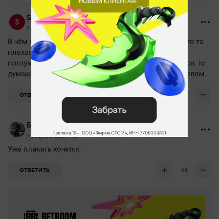
Starforge
7 февраля 2021, 14:44
В чём смысл хейтить стаки денди? Он вам лично что то
плохого сделал? Втф. Походу это уже просто тренд
поглумиться над его стаком. Если бы он не старался, то
думаю давным давно перестал заниматься этим делом.
+1
ОТВЕТИТЬ
Баяман Танаев
7 февраля 2021, 17:21
Уже плакать хочется
+1
ОТВЕТИТЬ