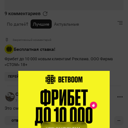
9 комментариев
По дате
Лучшие
Актуальные
Закрепленный комментарий
Бесплатная ставка!
Фрибет до 10 000 новым клиентам! Реклама. ООО Фирма
«СТОМ» 18+
ПЕРЕЙТИ
Chuunibyou
7 февраля 2021, 13:38
Это смотрелось... жалко что ли
+1
ОТВЕТИТЬ