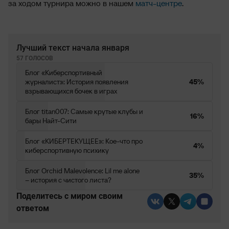
за ходом турнира можно в нашем
матч-центре
.
Лучший текст начала января
57 ГОЛОСОВ
Блог «Киберспортивный
журналист»: История появления
45%
взрывающихся бочек в играх
Блог titan007: Самые крутые клубы и
16%
бары Найт-Сити
Блог «КИБЕРТЕКУЩЕЕ»: Кое-что про
4%
киберспортивную психику
Блог Orchid Malevolence: Lil me alone
35%
– история с чистого листа?
Поделитесь c миром своим
ответом