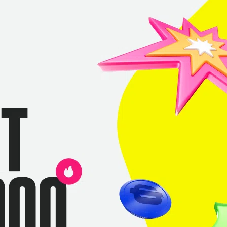
ыкупаться. Рассказываем о всех тонкостях байбэка
Corrosion? А как его использовать?
NAVI
Virtus.pro
Extremum
С диалогами
 приз!