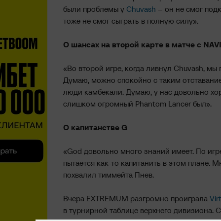
были проблемы у
Chuvash
– он не смог подк
тоже не смог сыграть в полную силу».
О шансах на второй карте в матче с NAV
«Во второй игре, когда ливнул Chuvash, мы 
Думаю, можно спокойно с таким отставанием
люди камбекали. Думаю, у нас довольно хо
слишком огромный Phantom Lancer был».
О капитанстве G
«God довольно много знаний имеет. По игре
пытается как-то капитанить в этом плане. М
похвалил тиммейта Пнев.
Вчера EXTREMUM разгромно проиграла
Vir
в турнирной таблице верхнего дивизиона.