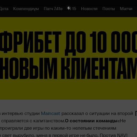
6
Дота
Компендиум
Патч 7.41e
TI 15
Новости
Посты
Матчи
в интервью студии
Maincast
рассказал о ситуации на второй
справляется с капитанством.
О состоянии команды
«Не
 проиграли две игры по каким-то нелепым стечениям
 свет вырубило, меня в первой игре не было. Против NAVI