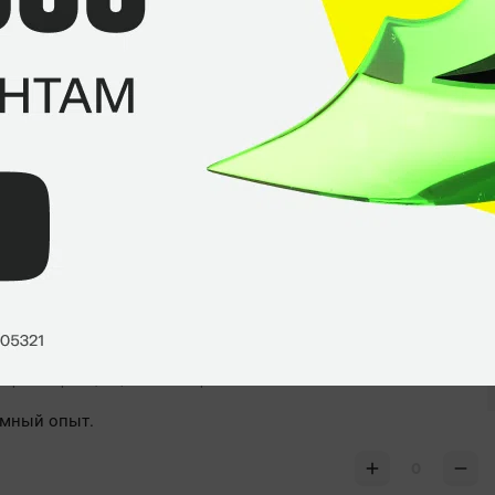
ыт игры на про сцене, было бы странно если б он не мог
0
Ну конечно, у God просто колоссальный опыт игры на про сцене, было бы странно если б он не мог выполнять капитанские обязанности.
Показать
омный опыт.
0