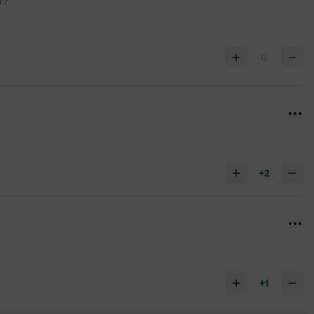
г?
0
+2
+1