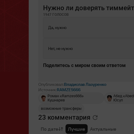
Нужно ли доверять тиммей
1947 ГОЛОСОВ
Да, нужно
Нет, не нужно
Поделитесь c миром своим ответом
Опубликовал:
Владислав Лазуренко
Источник:
RAMZES666
Роман «Ramzes666»
Абед «Abed
Кушнарев
Юсуп
возможные трансферы
23 комментария
По дате
Лучшие
Актуальные