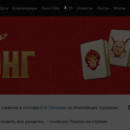
2
Дота
Компендиум
Патч 7.41e
TI 15
Новости
Посты
Матчи
 заменах в составе
Evil Geniuses
на ближайших турнирах.
узнаете, все узнаете», – сообщил Рамзес на стриме.