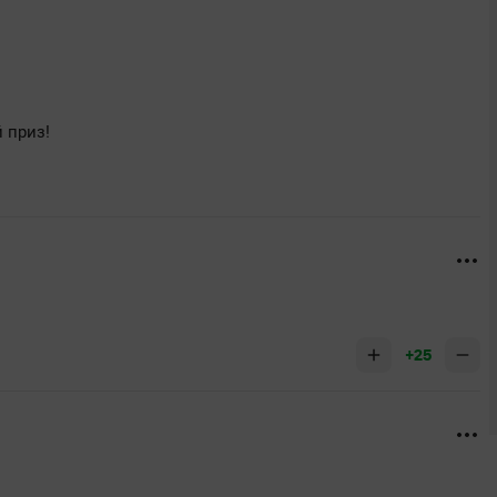
 приз!
+25