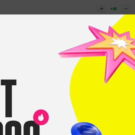
+18
+9
+5