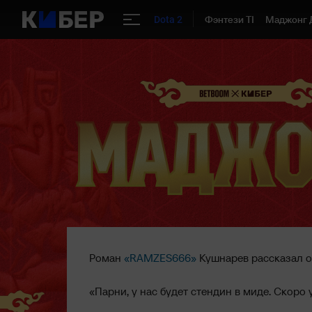
Фэнтези TI
Маджонг 
Dota 2
Роман
«RAMZES666»
Кушнарев рассказал о
«Парни, у нас будет стендин в миде. Скоро 