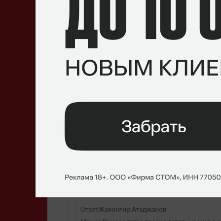
23 июля 2020, 21:43
Fishman Pog
ОТВЕТИТЬ
Жахонгир Атаджанов
24 июля 2020, 02:53
Ответ
Splitpudge
Fishman Pog
Может Рамзес тогда просил встать на ми
ОТВЕТИТЬ
Splitpudge
24 июля 2020, 03:01
Ответ
Жахонгир Атаджанов