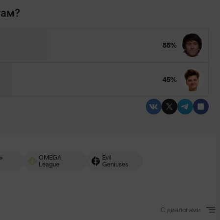
там?
55%
45%
»
OMEGA
Evil
League
Geniuses
С диалогами