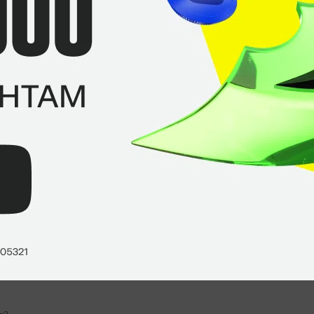
+4
д в ег?
0