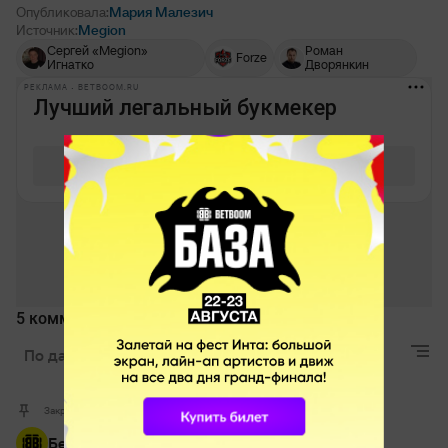
Опубликовала:
Мария Малезич
Источник:
Megion
Сергей «Megion»
Роман
Forze
Игнатко
Дворянкин
РЕКЛАМА • BETBOOM.RU
5 комментариев
По дате
Лучшие
Актуальные
Закрепленный комментарий
Бесплатная ставка!