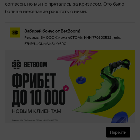
согласен, но мы не прятались за кризисом. Это было
больше нежелание работать с ними.
Забирай бонус от BetBoom!
Реклама 18+ ООО Фирма «СТОМ», ИНН 7705005321, erid:
F7NfYUJCUneVdSxzY6RC
Перейти