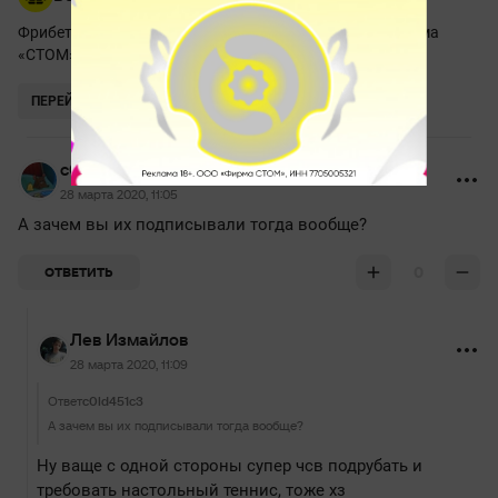
Фрибет до 10 000 новым клиентам! Реклама. ООО Фирма
«СТОМ» 18+
ПЕРЕЙТИ
c0ld451c3
28 марта 2020, 11:05
А зачем вы их подписывали тогда вообще?
0
ОТВЕТИТЬ
Лев Измайлов
28 марта 2020, 11:09
Ответ
c0ld451c3
А зачем вы их подписывали тогда вообще?
Ну ваще с одной стороны супер чсв подрубать и
требовать настольный теннис, тоже хз