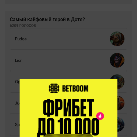
Самый кайфовый герой в Доте?
6209 ГОЛОСОВ
Pudge
Lion
Ogre Magi
Juggernaut
Spirit Breaker