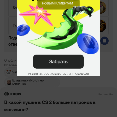
Sniper
Earthshaker
Поделитесь c миром своим
ответом
Опубликовано:
Константин Семёнов
Источник:
Virtus.pro
The
Virtus.pro
Valve
International
Владимир «No[o]ne»
Миненко
РЕКЛАМА • BETBOOM.RU
Реклама 18+
В какой пушке в CS 2 больше патронов в
магазине?