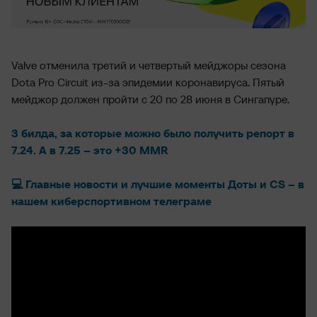
Valve отменила третий и четвертый мейджоры сезона
Dota Pro Circuit из-за эпидемии коронавируса. Пятый
мейджор должен пройти с 20 по 28 июня в Сингапуре.
3 билда, за которые можно было получить репорт в
7.24. А в 7.25 – это +30 MMR
💻 Главные новости и лучшие моменты Доты и CS – в
нашем киберспортивном телеграме