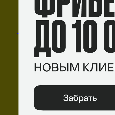
STYKO
emi
zehN
Maden
Farlig
Составы
FunPlus Phoenix
Мартин
«STYKO»
Стик
Luka
«emi»
Vuković