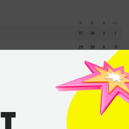
K
D
A
+/-
37
36
2
1
29
38
6
-9
23
34
2
-11
34
40
7
-6
29
40
10
-11
K
D
A
+/-