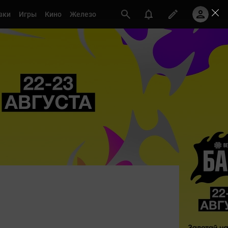
вки
Игры
Кино
Железо