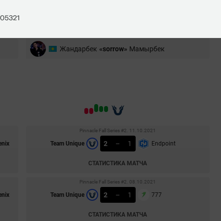
Алгат
«smiley»
Aбдулов
Сулеймен
«dukefissura»
Оразалы
Жандарбек
«sorrow»
Мамырбек
Pinnacle Fall Series #2. 11.10.2021
2
–
1
enix
Team Unique
Endpoint
СТАТИСТИКА МАТЧА
Pinnacle Fall Series #2. 08.10.2021
2
–
1
enix
Team Unique
777
СТАТИСТИКА МАТЧА