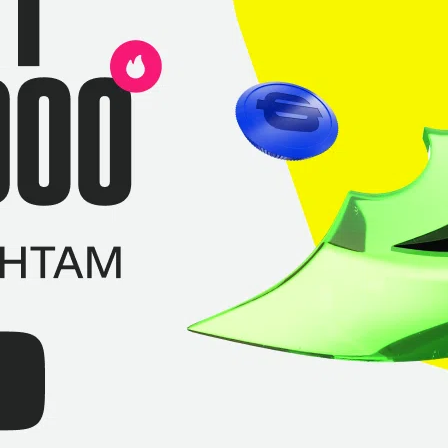
25
29
4
-4
36
36
4
0
36
26
14
10
40
32
5
8
51
29
7
22
Team Unique
Алихан
«w1nt3r»
Копжанов
Аман
«icem4N»
Сейткалиев