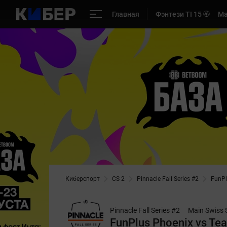
Главная
Фэнтези TI 15 🏵️
Ма
Киберспорт
CS 2
Pinnacle Fall Series #2
FunPl
Pinnacle Fall Series #2
Main Swiss 
FunPlus Phoenix vs Te