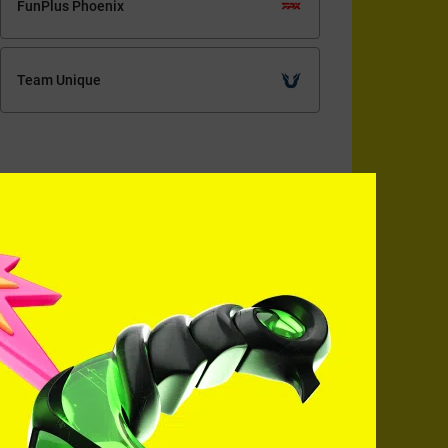
FunPlus Phoenix
Team Unique