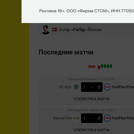
Jesse
«zehN»
Linjala
Павле
«Maden»
Бошкович
Асгер
«Farlig»
Йенсен
Последние матчи
Pinnacle Fall Series #2. 11.10.2021
1
–
2
EC Kyiv
FunPlus Pho
СТАТИСТИКА МАТЧА
IEM Season XVI - Winter. 10.10.2021
1
–
2
Eternal Fire
FunPlus Pho
СТАТИСТИКА МАТЧА