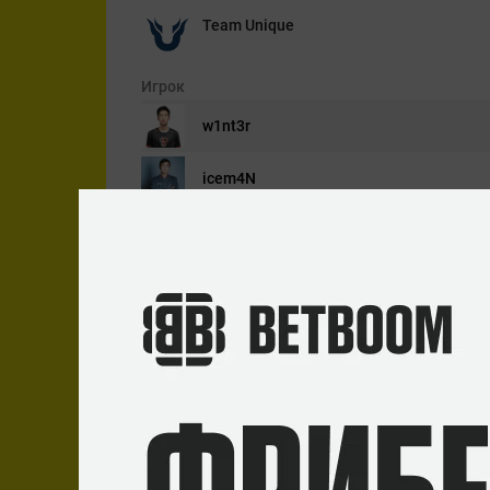
Team Unique
Игрок
w1nt3r
icem4N
smiley
dukefissura
sorrow
FunPlus Phoenix
Игрок