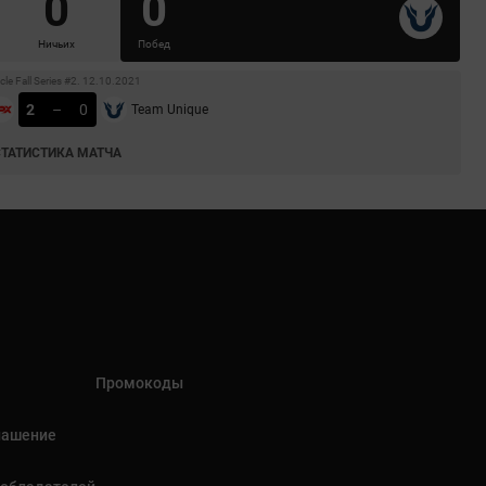
0
0
Ничьих
Побед
cle Fall Series #2. 12.10.2021
2
–
0
Team Unique
СТАТИСТИКА МАТЧА
Промокоды
лашение