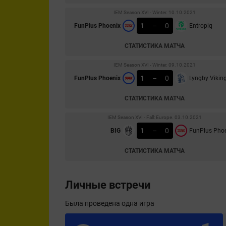
IEM Season XVI - Winter. 10.10.2021
1
–
0
FunPlus Phoenix
Entropiq
СТАТИСТИКА МАТЧА
IEM Season XVI - Winter. 09.10.2021
1
–
0
FunPlus Phoenix
Lyngby Vikin
СТАТИСТИКА МАТЧА
IEM Season XVI - Fall: Europe. 03.10.2021
1
–
0
BIG
FunPlus Pho
СТАТИСТИКА МАТЧА
Личные встречи
Была проведена одна игра