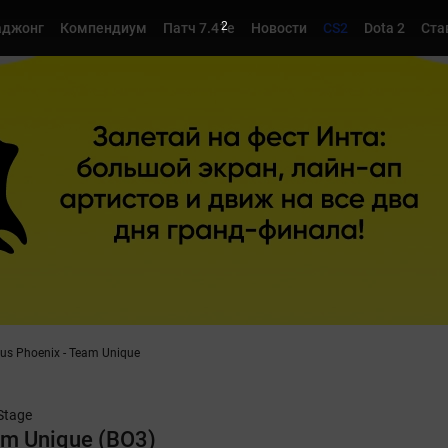
1
джонг
Компендиум
Патч 7.41e
Новости
CS2
Dota 2
Ста
us Phoenix - Team Unique
Stage
am Unique (BO3)