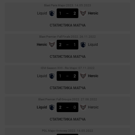
Blast Paris Major 2023. 14.05.2023
1
–
2
Liquid
Heroic
СТАТИСТИКА МАТЧА
Blast Premier: Fall Finals 2022. 26.11.2022
2
–
1
Heroic
Liquid
СТАТИСТИКА МАТЧА
IEM Season XVII - Rio Major. 07.11.2022
1
–
2
Liquid
Heroic
СТАТИСТИКА МАТЧА
Blast Premier: Fall Groups 2022. 27.08.2022
2
–
0
Liquid
Heroic
СТАТИСТИКА МАТЧА
PGL Major Antwerp 2022. 14.05.2022