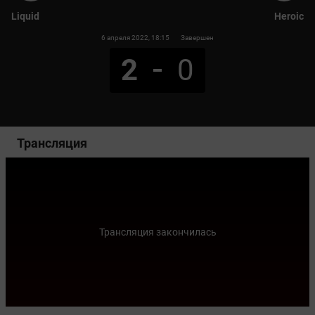
Liquid
Heroic
6 апреля 2022
, 18:15
Завершен
2
0
Трансляция
Трансляция закончилась