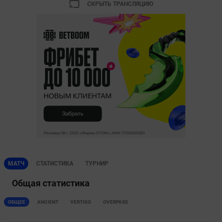
СКРЫТЬ ТРАНСЛЯЦИЮ
МАТЧ
СТАТИСТИКА
ТУРНИР
Общая статистика
ОБЩЕЕ
ANCIENT
VERTIGO
OVERPASS