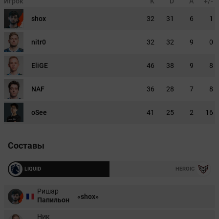
Игрок
K
D
A
+/-
shox
32
31
6
1
nitr0
32
32
9
0
EliGE
46
38
9
8
NAF
36
28
7
8
oSee
41
25
2
16
Составы
LIQUID
HEROIC
Ришар
«shox»
Папильон
Ник