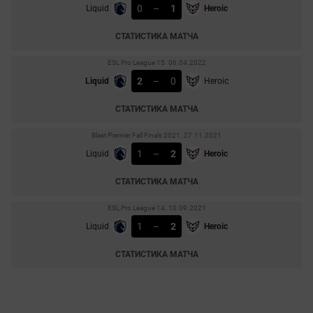
0
–
1
Liquid
Heroic
СТАТИСТИКА МАТЧА
ESL Pro League 15. 06.04.2022
2
–
0
Liquid
Heroic
СТАТИСТИКА МАТЧА
Blast Premier Fall Finals 2021. 27.11.2021
1
–
2
Liquid
Heroic
СТАТИСТИКА МАТЧА
ESL Pro League 14. 10.09.2021
1
–
2
Liquid
Heroic
СТАТИСТИКА МАТЧА