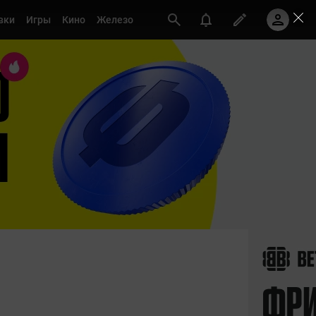
вки
Игры
Кино
Железо