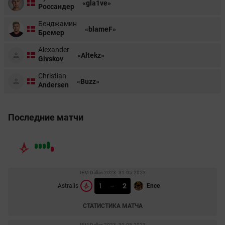
«gla1ve»
Россандер
Бенджамин
«blameF»
Бремер
Alexander
«Altekz»
Givskov
Christian
«Buzz»
Andersen
Последние матчи
IEM Dallas 2023. 31.05.2023
1
–
2
Astralis
Ence
СТАТИСТИКА МАТЧА
IEM Dallas 2023. 30.05.2023