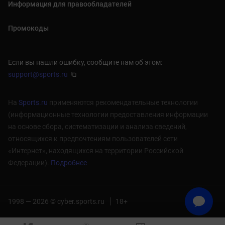
Информация для правообладателей
Промокоды
Если вы нашли ошибку, сообщите нам об этом:
support@sports.ru
На
Sports.ru
применяются рекомендательные технологии
(информационные технологии предоставления информации
на основе сбора, систематизации и анализа сведений,
относящихся к предпочтениям пользователей сети
«Интернет», находящихся на территории Российской
Федерации).
Подробнее
1998 — 2026 © cyber.sports.ru
18+