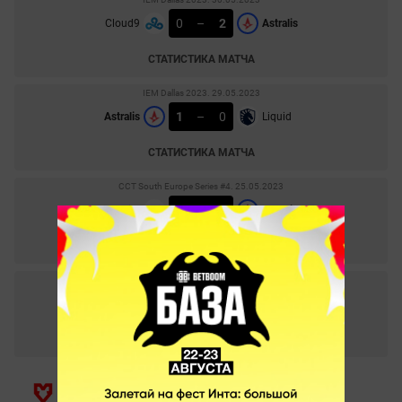
0
–
2
Cloud9
Astralis
СТАТИСТИКА МАТЧА
IEM Dallas 2023. 29.05.2023
1
–
0
Astralis
Liquid
СТАТИСТИКА МАТЧА
CCT South Europe Series #4. 25.05.2023
1
–
2
Eternal Fire
Astralis
СТАТИСТИКА МАТЧА
CCT South Europe Series #4. 25.05.2023
2
–
1
Astralis
OG
СТАТИСТИКА МАТЧА