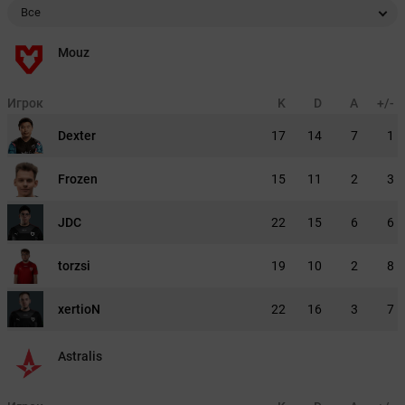
Все
Mouz
Игрок
K
D
A
+/-
Dexter
17
14
7
1
Frozen
15
11
2
3
JDC
22
15
6
6
torzsi
19
10
2
8
xertioN
22
16
3
7
Astralis