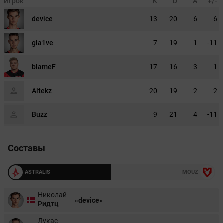
Игрок
K
D
A
+/-
device
13
20
6
-6
gla1ve
7
19
1
-11
blameF
17
16
3
1
Altekz
20
19
2
2
Buzz
9
21
4
-11
Составы
ASTRALIS
MOUZ
Николай
«device»
Ридтц
Лукас