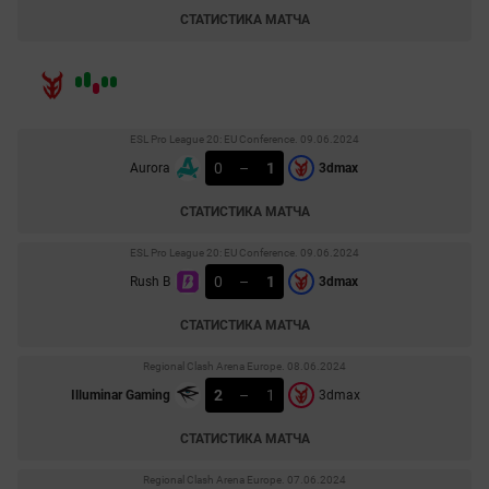
СТАТИСТИКА МАТЧА
ESL Pro League 20: EU Conference. 09.06.2024
0
–
1
Aurora
3dmax
СТАТИСТИКА МАТЧА
ESL Pro League 20: EU Conference. 09.06.2024
0
–
1
Rush B
3dmax
СТАТИСТИКА МАТЧА
Regional Clash Arena Europe. 08.06.2024
2
–
1
Illuminar Gaming
3dmax
СТАТИСТИКА МАТЧА
Regional Clash Arena Europe. 07.06.2024