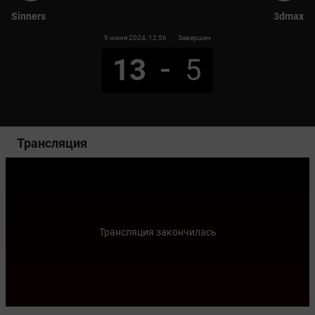
Sinners
3dmax
9 июня 2024
, 12:56
Завершен
13
5
Трансляция
Трансляция закончилась