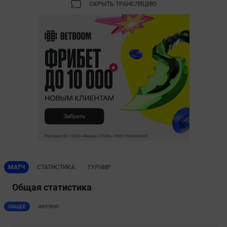
СКРЫТЬ ТРАНСЛЯЦИЮ
МАТЧ
СТАТИСТИКА
ТУРНИР
Общая статистика
ОБЩЕЕ
INFERNO