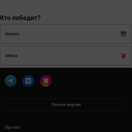
Кто победит?
Sinners
3dmax
Полная версия
Про нас