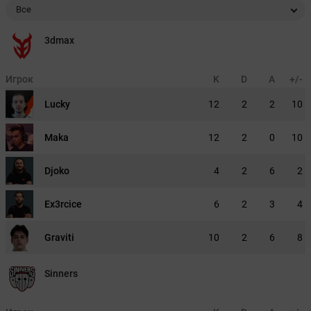
Все
3dmax
Игрок
K
D
A
+/-
Lucky
12
2
2
10
Maka
12
2
0
10
Djoko
4
2
6
2
Ex3rcice
6
2
3
4
Graviti
10
2
6
8
Sinners