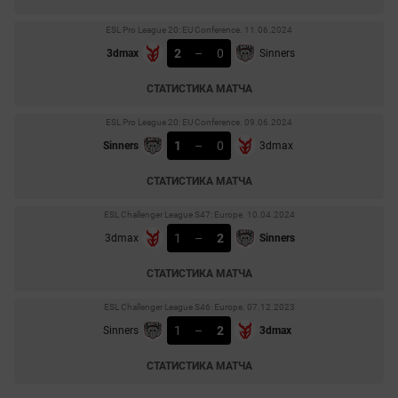
ESL Pro League 20: EU Conference. 11.06.2024
2
–
0
3dmax
Sinners
СТАТИСТИКА МАТЧА
ESL Pro League 20: EU Conference. 09.06.2024
1
–
0
Sinners
3dmax
СТАТИСТИКА МАТЧА
ESL Challenger League S47: Europe. 10.04.2024
1
–
2
3dmax
Sinners
СТАТИСТИКА МАТЧА
ESL Challenger League S46: Europe. 07.12.2023
1
–
2
Sinners
3dmax
СТАТИСТИКА МАТЧА