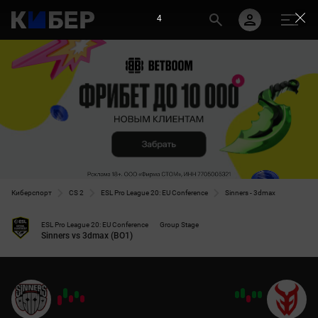
4
Киберспорт
CS 2
ESL Pro League 20: EU Conference
Sinners - 3dmax
ESL Pro League 20: EU Conference
Group Stage
Sinners vs 3dmax (BO1)