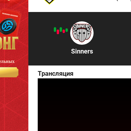
Sinners
Трансляция