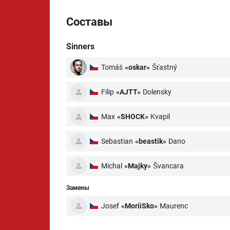
Составы
Sinners
Tomáš
«oskar»
Šťastný
Filip
«AJTT»
Dolensky
Max
«SHOCK»
Kvapil
Sebastian
«beastik»
Dano
Michal
«Majky»
Švancara
Замены
Josef
«MoriiSko»
Maurenc