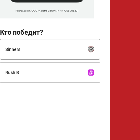
Кто победит?
Sinners
Rush B