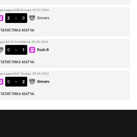
ger League S48: Europe. 23.07.2024
2
–
0
Sinners
СТАТИСТИКА МАТЧА
gue 20: EU Conference. 09.06.2024
0
–
1
Rush B
СТАТИСТИКА МАТЧА
ger League S47: Europe. 05.06.2024
0
–
2
Sinners
СТАТИСТИКА МАТЧА