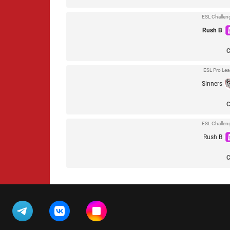
ESL Challen
Rush B
ESL Pro Lea
Sinners
ESL Challen
Rush B