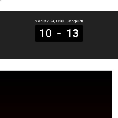
9 июня 2024
, 11:30
Завершен
10
13