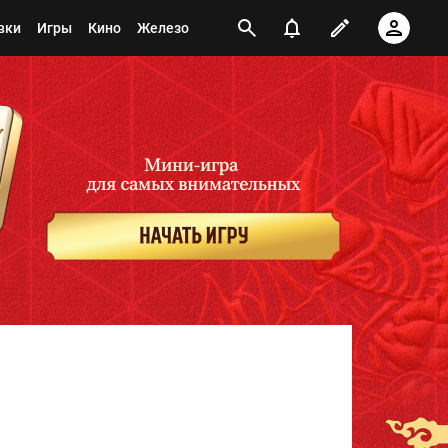
вки
Игры
Кино
Железо