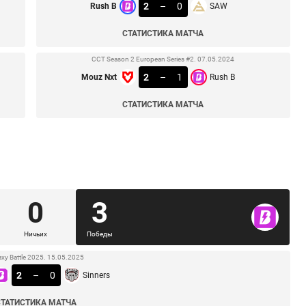
2
–
0
Rush B
SAW
СТАТИСТИКА МАТЧА
CCT Season 2 European Series #2. 07.05.2024
2
–
1
Mouz Nxt
Rush B
СТАТИСТИКА МАТЧА
0
3
Ничьих
Победы
axy Battle 2025. 15.05.2025
2
–
0
Sinners
СТАТИСТИКА МАТЧА