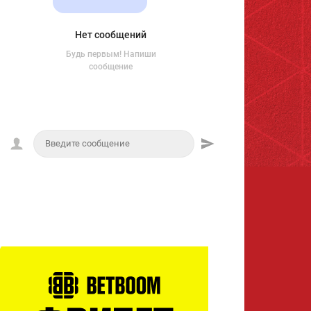
Нет сообщений
Будь первым! Напиши
сообщение