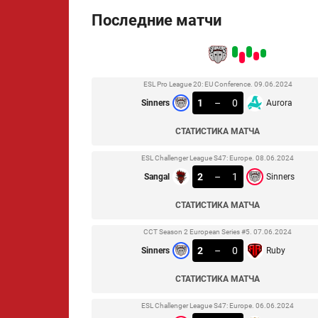
Последние матчи
ESL Pro League 20: EU Conference. 09.06.2024
1
–
0
Sinners
Aurora
СТАТИСТИКА МАТЧА
ESL Challenger League S47: Europe. 08.06.2024
2
–
1
Sangal
Sinners
СТАТИСТИКА МАТЧА
CCT Season 2 European Series #5. 07.06.2024
2
–
0
Sinners
Ruby
СТАТИСТИКА МАТЧА
ESL Challenger League S47: Europe. 06.06.2024