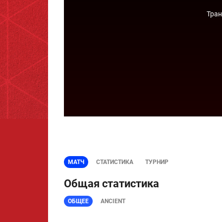
Тран
МАТЧ
СТАТИСТИКА
ТУРНИР
Общая статистика
ОБЩЕЕ
ANCIENT