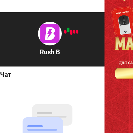
Rush B
Чат