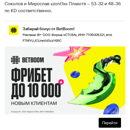
Соколов и Мирослав «zont1x» Плахотя – 53-32 и 48-36
по KD соответственно.
Забирай бонус от BetBoom!
Реклама 18+ ООО Фирма «СТОМ», ИНН 7705005321, erid:
F7NfYUJCUneVdSxzY6RC
Перейти