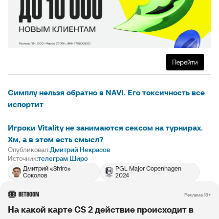
Перейти
Симплу нельзя обратно в NAVI. Его токсичность все
испортит
Игроки Vitality не занимаются сексом на турнирах.
Хм, а в этом есть смысл?
Опубликовал:
Дмитрий Некрасов
Источник:
телеграм Широ
Дмитрий «Sh1ro»
PGL Major Copenhagen
Соколов
2024
РЕКЛАМА • BETBOOM.RU
Реклама 18+
На какой карте CS 2 действие происходит в