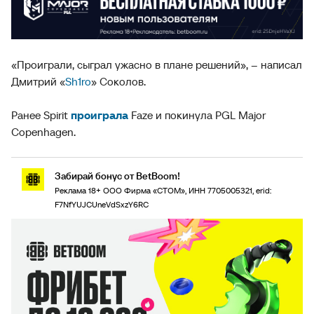
«Проиграли, сыграл ужасно в плане решений», – написал
Дмитрий «
Sh1ro
» Соколов.
Ранее Spirit
проиграла
Faze и покинула PGL Major
Copenhagen.
Забирай бонус от BetBoom!
Реклама 18+ ООО Фирма «СТОМ», ИНН 7705005321, erid:
F7NfYUJCUneVdSxzY6RC