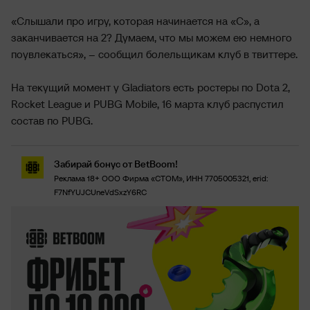
«Слышали про игру, которая начинается на «С», а
заканчивается на 2? Думаем, что мы можем ею немного
поувлекаться», – сообщил болельщикам клуб в твиттере.
На текущий момент у Gladiators есть ростеры по Dota 2,
Rocket League и PUBG Mobile, 16 марта клуб распустил
состав по PUBG.
Забирай бонус от BetBoom!
Реклама 18+ ООО Фирма «СТОМ», ИНН 7705005321, erid:
F7NfYUJCUneVdSxzY6RC