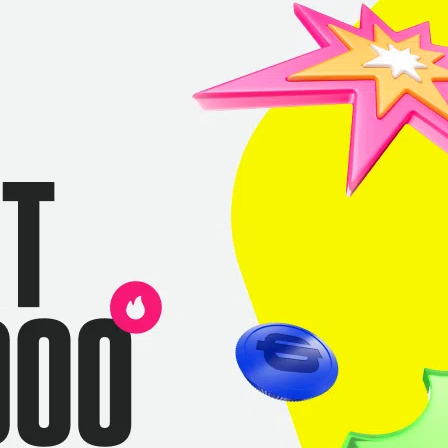
2 второй открытой квалификации. Четвертая и последняя
4 января.
кисы». Интервью с Нафаней – про школу, буллинг и
аза. Он же самый редкий в CS 2 – осталось меньше 300
Олег «RachelR»
римеры CS2
Cybershoke
Тюрькаев
GUN5
Permitta
RMR PGL Major Copenhagen 2024
С диалогами