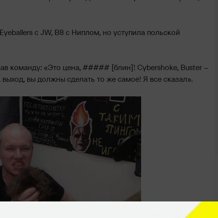
yeballers с JW, B8 с Ниплом, но уступила польской
ав команду: «Это цена, ##### [блин]! Cybershoke, Buster –
 выход, вы должны сделать то же самое! Я все сказал».