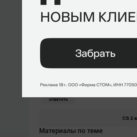
Закрепленный комментарий
Бесплатная ставка!
Фрибет до 10 000 новым клиентам! Рекла
ПЕРЕЙТИ
Veld
14 января 2024, 09:54
у стримера шока большая жопа
ОТВЕТИТЬ
CS 2 
Материалы по теме