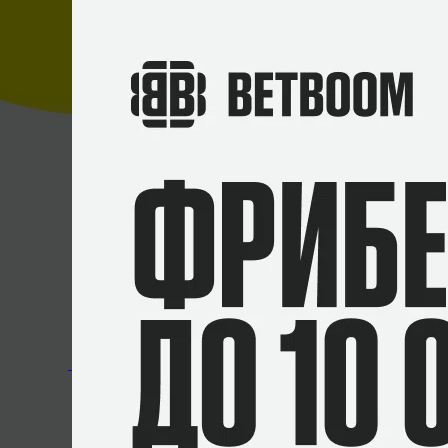
Команды Шока и Бустера доходили до топ-3
открытая квалификация начнется сегодня, 1
«#####, что говорят крысы за спиной у 
BetBoom Team
В 2023-м один предмет подорожал в 3 р
экземпляров
Опубликовал:
malyutkaaa
Источник:
твич Рэйчела
Insilio
Бустер
Эрик «Shoke» Шоков
Ст
PGL Major Copenhagen
Хейт
RMR
2024
1 комментарий
По дате
Лучшие
Актуальные