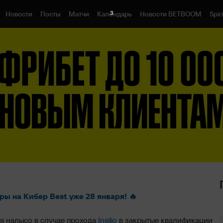
3
Новости
Посты
Матчи
Календарь
Новости BETBOOM
Spiri
ры на Кибер Best уже 28 января! 🔥
я налысо в случае прохода
Insilio
в закрытые квалификации