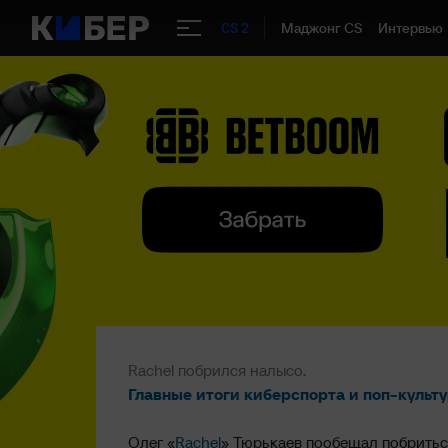
Маджонг CS
Интервью
CS 2
Rachel побрился налысо.
Главные итоги киберспорта и поп-культу
Олег «
Rachel
» Тюрькаев пообещал побритьс