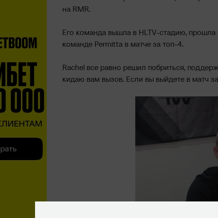
на RMR.
Его команда вышла в HLTV-стадию, прошла E
команде Permitta в матче за топ-4.
Rachel все равно решил побриться, поддерж
кидаю вам вызов. Если вы выйдете в матч за