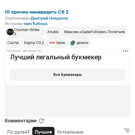
10 причин ненавидеть CS 2
Опубликовал:
Дмитрий Некрасов
Источник:
твич Кибера
Counter-Strike
Anubis
Максим «GabeFollower» Полетаев
2
Cache
Карты CS 2
Valve
деньги
РЕКЛАМА • BETBOOM.RU
Комментарии
По дате
Лучшие
Актуальные