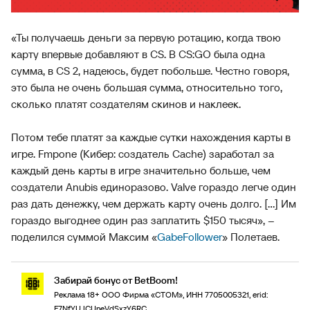
«Ты получаешь деньги за первую ротацию, когда твою
карту впервые добавляют в CS. В CS:GO была одна
сумма, в CS 2, надеюсь, будет побольше. Честно говоря,
это была не очень большая сумма, относительно того,
сколько платят создателям скинов и наклеек.
Потом тебе платят за каждые сутки нахождения карты в
игре. Fmpone (Кибер: создатель Cache) заработал за
каждый день карты в игре значительно больше, чем
создатели Anubis единоразово. Valve гораздо легче один
раз дать денежку, чем держать карту очень долго. [...] Им
гораздо выгоднее один раз заплатить $150 тысяч», –
поделился суммой Максим «
GabeFollower
» Полетаев.
Забирай бонус от BetBoom!
Реклама 18+ ООО Фирма «СТОМ», ИНН 7705005321, erid:
F7NfYUJCUneVdSxzY6RC