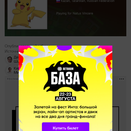
Опубликовал:
malyutkaaa
Источник:
телеграм Бумыча
Денис «Electronic»
Cloud9
Шарипов
Кирилл «Boombl4»
Возможные трансферы
Михайлов
РЕКЛАМА • BETBOOM.RU