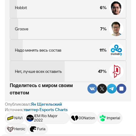
Hobbit
6%
Groove
7%
Надо менять весь состав
11%
Нет, лучше всех оставить
47%
Поделитесь c миром своим
ответом
Опубликовал:
Ян Щегельский
Источник:
твиттер Esports Charts
IEM Rio Major
NAVI
00Nation
Imperial
2022
Heroic
Furia