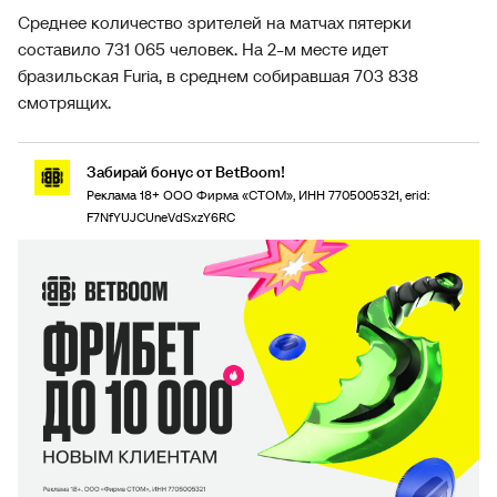
Среднее количество зрителей на матчах пятерки
составило 731 065 человек. На 2-м месте идет
бразильская Furia, в среднем собиравшая 703 838
смотрящих.
Забирай бонус от BetBoom!
Реклама 18+ ООО Фирма «СТОМ», ИНН 7705005321, erid:
F7NfYUJCUneVdSxzY6RC