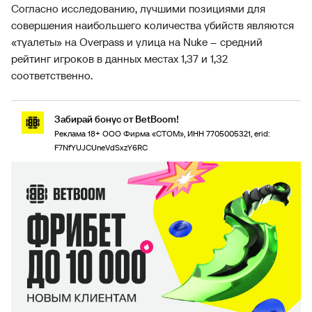
Согласно исследованию, лучшими позициями для
совершения наибольшего количества убийств являются
«туалеты» на Overpass и улица на Nuke – средний
рейтинг игроков в данных местах 1,37 и 1,32
соответственно.
Забирай бонус от BetBoom!
Реклама 18+ ООО Фирма «СТОМ», ИНН 7705005321, erid:
F7NfYUJCUneVdSxzY6RC