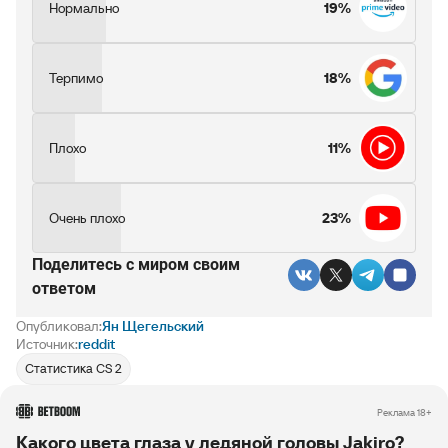
Нормально
19%
Терпимо
18%
Плохо
11%
Очень плохо
23%
Поделитесь c миром своим
ответом
Опубликовал:
Ян Щегельский
Источник:
reddit
Статистика CS 2
РЕКЛАМА • BETBOOM.RU
Реклама 18+
Какого цвета глаза у ледяной головы Jakiro?