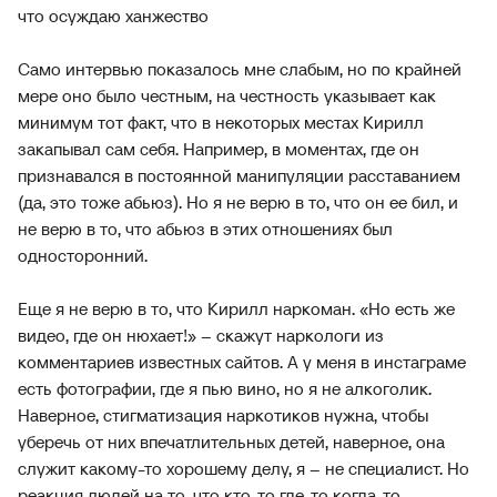
что осуждаю ханжество
Само интервью показалось мне слабым, но по крайней
мере оно было честным, на честность указывает как
минимум тот факт, что в некоторых местах Кирилл
закапывал сам себя. Например, в моментах, где он
признавался в постоянной манипуляции расставанием
(да, это тоже абьюз). Но я не верю в то, что он ее бил, и
не верю в то, что абьюз в этих отношениях был
односторонний.
Еще я не верю в то, что Кирилл наркоман. «Но есть же
видео, где он нюхает!» – скажут наркологи из
комментариев известных сайтов. А у меня в инстаграме
есть фотографии, где я пью вино, но я не алкоголик.
Наверное, стигматизация наркотиков нужна, чтобы
уберечь от них впечатлительных детей, наверное, она
служит какому-то хорошему делу, я – не специалист. Но
реакция людей на то, что кто-то где-то когда-то