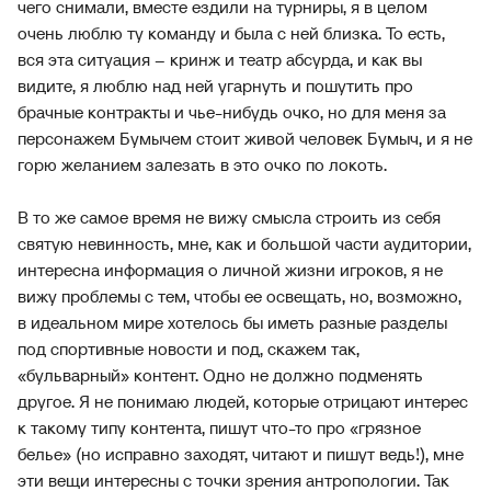
чего снимали, вместе ездили на турниры, я в целом
очень люблю ту команду и была с ней близка. То есть,
вся эта ситуация – кринж и театр абсурда, и как вы
видите, я люблю над ней угарнуть и пошутить про
брачные контракты и чье-нибудь очко, но для меня за
персонажем Бумычем стоит живой человек Бумыч, и я не
горю желанием залезать в это очко по локоть.
В то же самое время не вижу смысла строить из себя
святую невинность, мне, как и большой части аудитории,
интересна информация о личной жизни игроков, я не
вижу проблемы с тем, чтобы ее освещать, но, возможно,
в идеальном мире хотелось бы иметь разные разделы
под спортивные новости и под, скажем так,
«бульварный» контент. Одно не должно подменять
другое. Я не понимаю людей, которые отрицают интерес
к такому типу контента, пишут что-то про «грязное
белье» (но исправно заходят, читают и пишут ведь!), мне
эти вещи интересны с точки зрения антропологии. Так