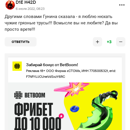
D1E H42D
6 июля 2022, 08:23
Другими словами Гунина сказала - я люблю нюхать
чужие грязные трусы!!! Всмысле вы не любите? Да вы
просто врете!!!
+3
ОТВЕТИТЬ
Забирай бонус от BetBoom!
Реклама 18+ ООО Фирма «СТОМ», ИНН 7705005321, erid:
F7NfYUJCUneVdSxzY6RC