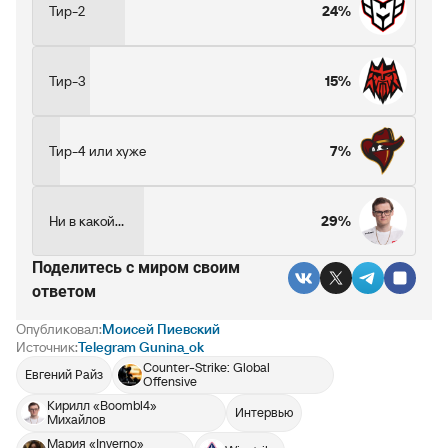
Тир-2
24%
Тир-3
15%
Тир-4 или хуже
7%
Ни в какой...
29%
Поделитесь c миром своим
ответом
Опубликовал:
Моисей Пиевский
Источник:
Telegram Gunina_ok
Counter-Strike: Global
Евгений Райз
Offensive
Кирилл «Boombl4»
Интервью
Михайлов
Мария «Inverno»