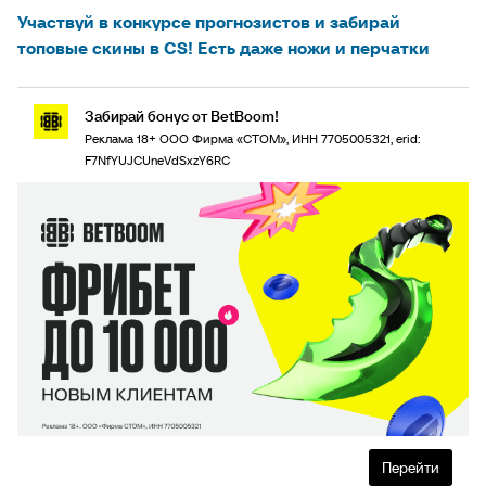
Участвуй в конкурсе прогнозистов и забирай
топовые скины в CS! Есть даже ножи и перчатки
Забирай бонус от BetBoom!
Реклама 18+ ООО Фирма «СТОМ», ИНН 7705005321, erid:
F7NfYUJCUneVdSxzY6RC
Перейти