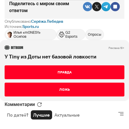
Поделитесь c миром своим
ответом
Опубликовано:
Серёжа Лебедев
Источник:
Sports.ru
Илья «m0NESY»
G2
Опросы
Осипов
Esports
РЕКЛАМА • BETBOOM.RU
Реклама 18+
У Tiny из Доты нет базовой ловкости
ПРАВДА
ЛОЖЬ
Комментарии
По дате
Лучшие
Актуальные