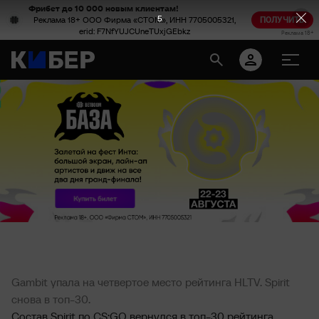
Фрибет до 10 000 новым клиентам!
4
Реклама 18+ ООО Фирма «СТОМ», ИНН 7705005321,
ПОЛУЧИТЬ
erid: F7NfYUJCUneTUxjGEbkz
Реклама 18+
Gambit упала на четвертое место рейтинга HLTV. Spirit
снова в топ-30.
Состав Spirit по CS:GO вернулся в топ-30 рейтинга