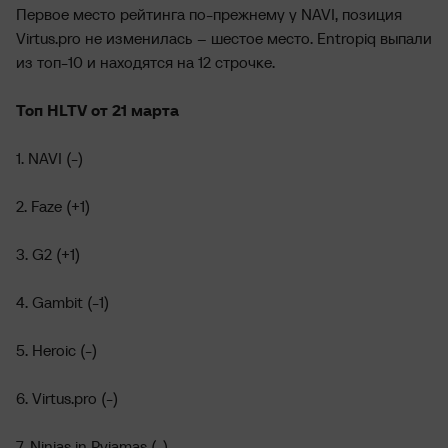
Первое место рейтинга по-прежнему у NAVI, позиция
Virtus.pro не изменилась – шестое место. Entropiq выпали
из топ-10 и находятся на 12 строчке.
Топ HLTV от 21 марта
1. NAVI (-)
2. Faze (+1)
3. G2 (+1)
4. Gambit (-1)
5. Heroic (-)
6. Virtus.pro (-)
7. Ninjas in Pyjamas (-)