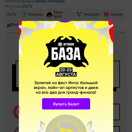
Опубликовано:
Серёжа Лебедев
Источник:
HLTV
Team
HLTV
Entropiq
Virtus.pro
Gambit
Spirit
NAVI
РЕКЛАМА • BETBOOM.RU