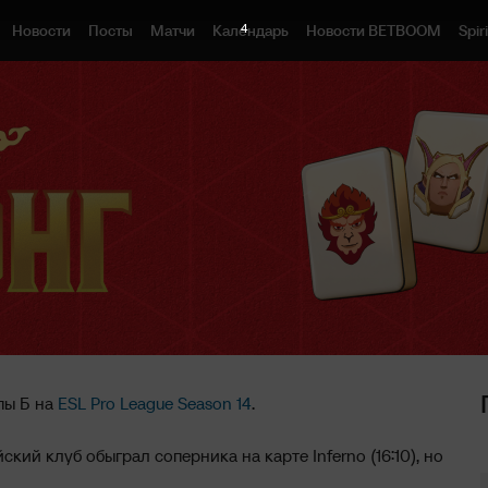
3
Новости
Посты
Матчи
Календарь
Новости BETBOOM
Spiri
пы Б на
ESL Pro League Season 14
.
кий клуб обыграл соперника на карте Inferno (16:10), но