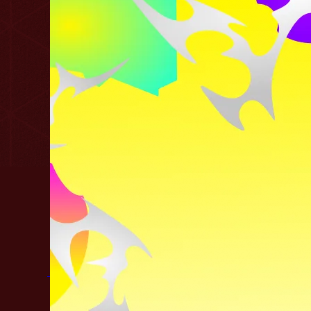
Не играл(а) ни разу
Поделитесь c миром своим ответом
Опубликовал:
Артём Васильченко
G2
ESL Pro League
Sinners
Esports
Season
Комментарии
По дате
Лучшие
Актуальные
Закрепленный комментарий
Лучшая мини-игра для Дотеров
Проверь себя на внимательность и забирай
ПРОВЕРИТЬ