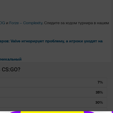
 OG
и
Forze – Complexity
. Следите за ходом турнира в нашем
ров: Valve игнорирует проблему, а игроки уходят на
 уникальный
 CS:GO?
7%
35%
30%
22%