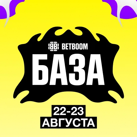
6%
С диалогами
 приз!