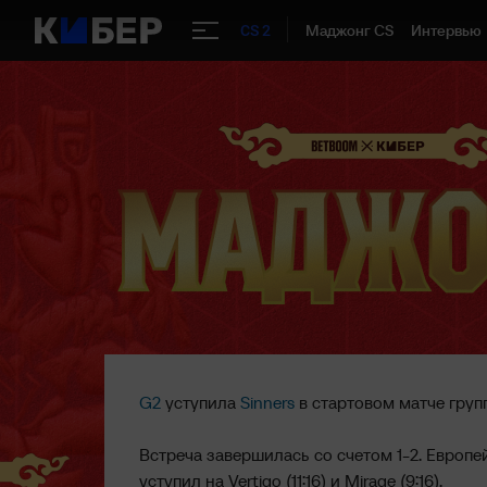
Маджонг CS
Интервью
CS 2
G2
уступила
Sinners
в стартовом матче груп
Встреча завершилась со счетом 1-2. Европейс
уступил на Vertigo (11:16) и Mirage (9:16).