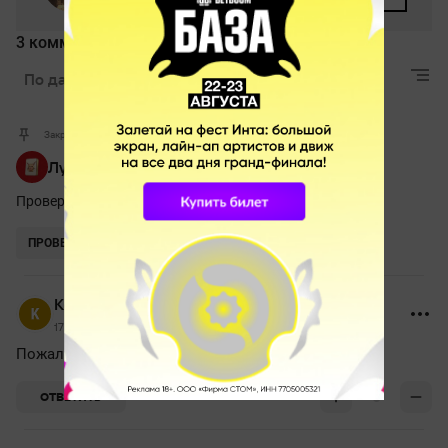
3 комментария
По дате
Лучшие
Актуальные
Закрепленный комментарий
Лучшая мини-игра для Дотеров
Проверь себя на внимательность и забирай приз!
ПРОВЕРИТЬ
Kobe81pts
17 марта 2020, 16:55
Пожалуйста, подпишите FlyToMoon!
0
ОТВЕТИТЬ