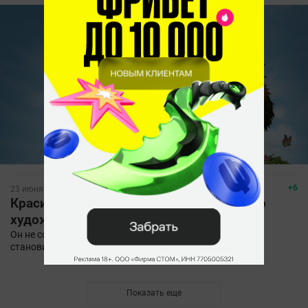
+6
23 июня 2020, 00:32
Красивый комикс по доте от китайского
художника
Он не соответствует истории доты, но хуже от этого не
становится
Показать еще