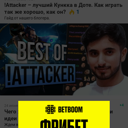
!Attacker – лучший Кункка в Доте. Как играть
так же хорошо, как он?
1
Гайд от нашего блогера.
+4
24 июня 2020, 13:30
Чего ждать от нового патча в Dota 2? Три
идеи от нашего блогера
1
Ждем ваших мыслей.