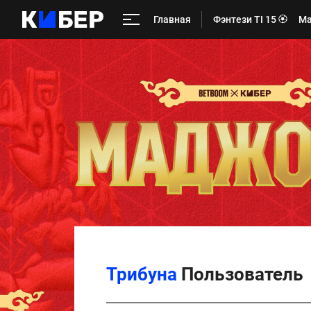
Главная
Фэнтези TI 15 🏵️
Ма
Трибуна
Пользователь