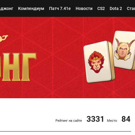
джонг
Компендиум
Патч 7.41e
Новости
CS2
Dota 2
Ста
3331
84
Рейтинг на сайте
Место