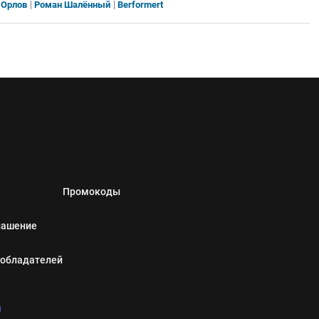
 Орлов
Роман Шалённый
Berformert
Промокоды
лашение
ообладателей
u