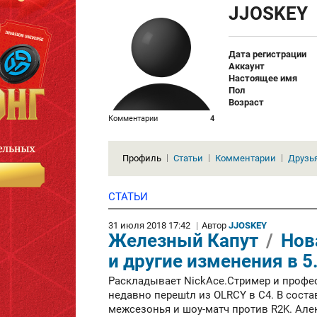
JJOSKEY
Дата регистрации
Аккаунт
Настоящее имя
Пол
Возраст
Комментарии
4
Профиль
Статьи
Комментарии
Друзь
СТАТЬИ
31 июля 2018 17:42
|
Автор
JJOSKEY
Железный Капут
/
Нов
и другие изменения в 5
Раскладывает NickAce.Стример и профес
недавно перешtл из OLRCY в C4. В сост
межсезонья и шоу-матч против R2K. Алекс