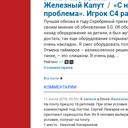
Железный Капут
/
«С 
проблема». Игрок С4 р
Лучшая обнова в году.Серебряный призер
своим мнение об обновлении 5.0. Об обо
назад оборудование за детали, я был жу
достать, так еще оборудование открывал
очень накладно. Я смог оборудовать тол
Отмена таймеров – великолепное решени
танке, – это слишком. Я очень рад....
Рейтинг
+7
0 комментариев
Все посты
КОММЕНТАРИИ
11 июля 2018, 05:59
|
К
записи
в блоге
Железный
На почту пришло 18 риплеев. При этом условия
комментарий под постом. Сергей Лимарев не вы
приложил скриншоты боя. Из 8 человек выбира
условия, получат на почту.
1 место - Николай Коперников