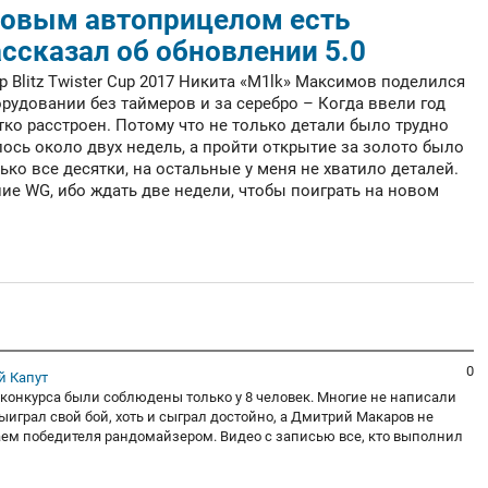
новым автоприцелом есть
ассказал об обновлении 5.0
 Blitz Twister Cup 2017 Никита «M1lk» Максимов поделился
рудовании без таймеров и за серебро – Когда ввели год
тко расстроен. Потому что не только детали было трудно
ось около двух недель, а пройти открытие за золото было
ько все десятки, на остальные у меня не хватило деталей.
е WG, ибо ждать две недели, чтобы поиграть на новом
0
 Капут
 конкурса были соблюдены только у 8 человек. Многие не написали
играл свой бой, хоть и сыграл достойно, а Дмитрий Макаров не
ем победителя рандомайзером. Видео с записью все, кто выполнил