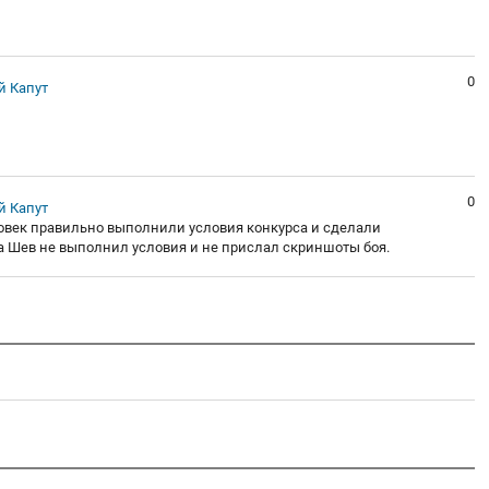
0
 Капут
0
 Капут
еловек правильно выполнили условия конкурса и сделали
а Шев не выполнил условия и не прислал скриншоты боя.