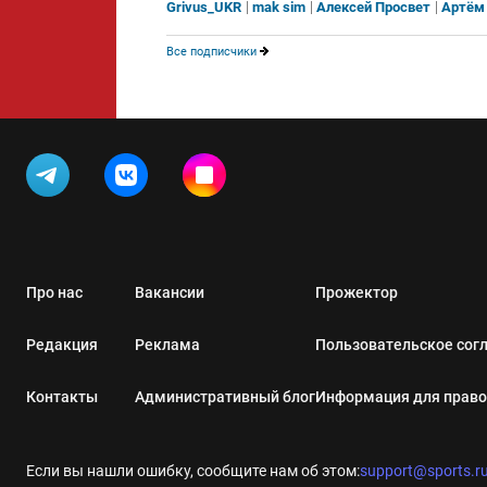
Grivus_UKR
mak sim
Алексей Просвет
Артём
Все подписчики
Про нас
Вакансии
Прожектор
Редакция
Реклама
Пользовательское сог
Контакты
Административный блог
Информация для прав
Если вы нашли ошибку, сообщите нам об этом:
support@sports.r