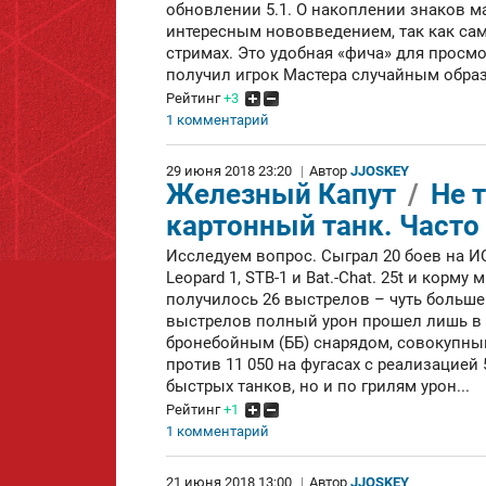
обновлении 5.1. О накоплении знаков м
интересным нововведением, так как сам
стримах. Это удобная «фича» для просмо
получил игрок Мастера случайным образ
Рейтинг
+3
1 комментарий
29 июня 2018 23:20
|
Автор
JJOSKEY
Железный Капут
/
Не 
картонный танк. Часто
Исследуем вопрос. Сыграл 20 боев на ИС-7
Leopard 1, STB-1 и Bat.-Chat. 25t и корм
получилось 26 выстрелов – чуть больше
выстрелов полный урон прошел лишь в 1
бронебойным (ББ) снарядом, совокупный
против 11 050 на фугасах с реализацией
быстрых танков, но и по грилям урон...
Рейтинг
+1
1 комментарий
21 июня 2018 13:00
|
Автор
JJOSKEY