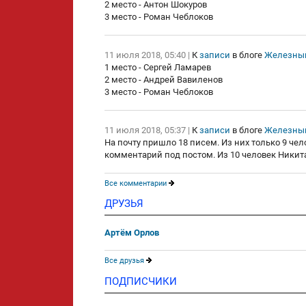
2 место - Антон Шокуров
3 место - Роман Чеблоков
11 июля 2018, 05:40
|
К
записи
в блоге
Железный
1 место - Сергей Ламарев
2 место - Андрей Вавиленов
3 место - Роман Чеблоков
11 июля 2018, 05:37
|
К
записи
в блоге
Железный
На почту пришло 18 писем. Из них только 9 ч
комментарий под постом. Из 10 человек Никит
Все комментарии
ДРУЗЬЯ
Артём Орлов
Все друзья
ПОДПИСЧИКИ