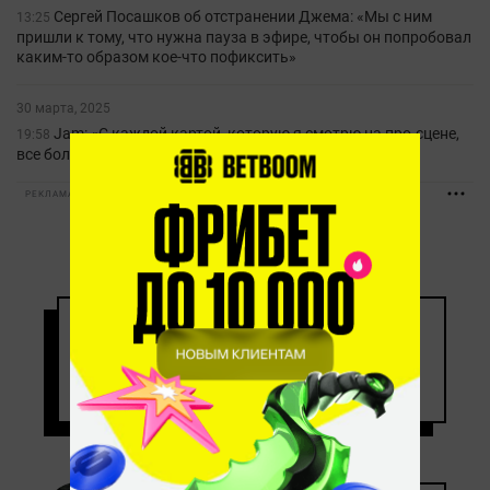
Сергей Посашков об отстранении Джема: «Мы с ним
13:25
пришли к тому, что нужна пауза в эфире, чтобы он попробовал
каким-то образом кое-что пофиксить»
30 марта, 2025
Jam: «С каждой картой, которую я смотрю на про-сцене,
19:58
все больше и больше отвращения к современной мете»
РЕКЛАМА • BETBOOM.RU