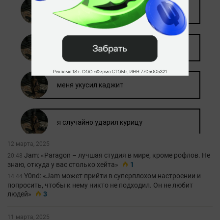
12 марта, 2025
Jam: «Paragon – лучшая студия в мире, кроме рофлов. Не
20:48
знаю, откуда у вас столько хейта»
1
Y0nd: «Jam может прийти в суперплохом настроении и
14:44
попросить, чтобы к нему никто не подходил. Он не любит
людей»
3
11 марта, 2025