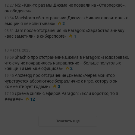
NS: «Как-то раз мы Джема не позвали на «Старперхаб»,
12:27
он обиделся»
Maelstorm об отстранении Джема: «Никаких позитивных
10:54
эмоций я не испытываю»
2
Jam после отстранения из Paragon: «Заработал ачивку
08:31
«вас заметили» в киберспорте»
1
10 марта, 2025
Shachlo про отстранение Джема в Paragon: «Подозреваю,
19:59
что ему не понравилось направление – больше полуголых
женщин и меньше официоза»
2
Arszeeqq про отстранение Джема: «Через монитор
19:45
чувствуется абсолютное безразличие к игре, которую он
комментирует годами»
3
Джема сняли с эфиров Paragon: «Если коротко, то я
17:10
######»
12
Показать еще