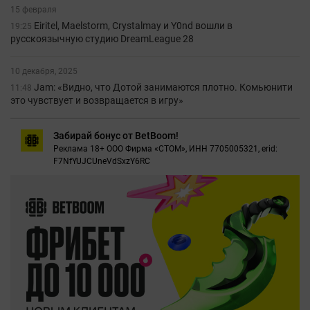
15 февраля
Eiritel, Maelstorm, Crystalmay и Y0nd вошли в
19:25
русскоязычную студию DreamLeague 28
10 декабря, 2025
Jam: «Видно, что Дотой занимаются плотно. Комьюнити
11:48
это чувствует и возвращается в игру»
Забирай бонус от BetBoom!
Реклама 18+ ООО Фирма «СТОМ», ИНН 7705005321, erid:
F7NfYUJCUneVdSxzY6RC