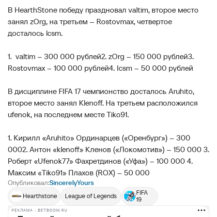
В HearthStone победу праздновал valtim, второе место
занял zOrg, на третьем – Rostovmax, четвертое
досталось lcsm.
1. valtim – 300 000 рублей
2. zOrg – 150 000 рублей
3.
Rostovmax – 100 000 рублей
4. Icsm – 50 000 рублей
В дисциплине FIFA 17 чемпионство досталось Aruhito,
второе место занял Klenoff. На третьем расположился
ufenok, на последнем месте Tiko91.
1. Кирилл «Aruhito» Ординарцев («Оренбург») – 300
000
2. Антон «klenoff» Кленов («Локомотив») – 150 000
3.
Роберт «Ufenok77» Фахретдинов («Уфа») – 100 000
4.
Максим «Tiko91» Плахов (ROX) – 50 000
Опубликовал:
SincerelyYours
FIFA
Hearthstone
League of Legends
19
РЕКЛАМА • BETBOOM.RU