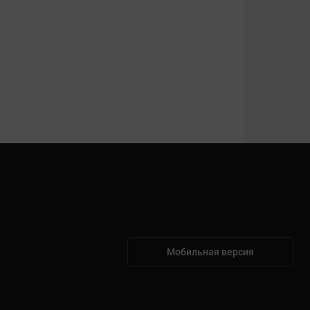
Мобильная версия