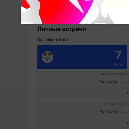
СТАТИСТИКА МАТЧА
Личные встречи
Последние
8
игр
7
Побед
DPC Восточная Европа
Monaco Gambit
DPC СНГ: ESL One C
Monaco Gambit