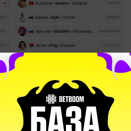
Кыялбек
«dream»
Тайиров
И
КЕРРИ
Данил
«Gpk»
Скутин
ДЕР
МИДЕР
Максим
«Shachlo»
Абрамовских
НЕР
ОФФЛЕЙНЕР
Артем
«Fng»
Баршак
ОРТ
CАППОРТ
Даниал
«Danial»
Алибаев
ОРТ
CАППОРТ
И
2020 ESL One Los Angeles. 04.04.2020