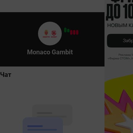
Monaco Gambit
Чат