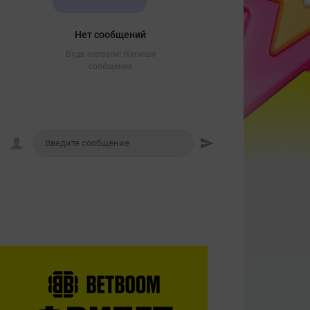
Нет сообщений
Будь первым! Напиши
сообщение