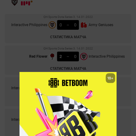
QH Sports Dota Series 3. 14.01.2022
0
–
0
Interactive Philippines
Army Geniuses
СТАТИСТИКА МАТЧА
QH Sports Dota Series 3. 14.01.2022
2
–
0
Red Flower
Interactive Philippines
СТАТИСТИКА МАТЧА
DPC ЮВА 21/22: BTS Tour 1 - Division 2. 13.01.2022
1
–
2
Interactive Philippines
Army Geniuses
СТАТИСТИКА МАТЧА
QH Sports Dota Series 3. 12.01.2022
0
–
2
Interactive Philippines
Summit Gaming
СТАТИСТИКА МАТЧА