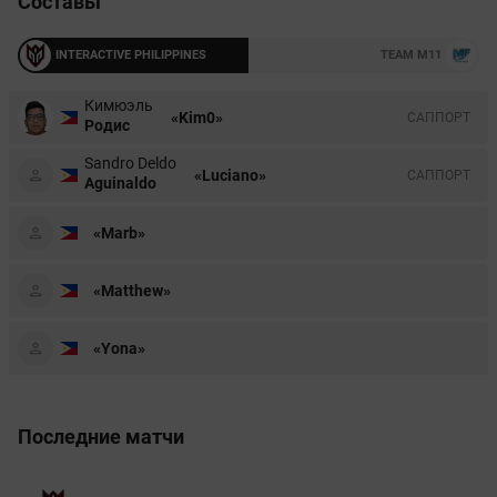
Составы
INTERACTIVE PHILIPPINES
TEAM M11
Кимюэль
«Kim0»
CАППОРТ
Родис
Sandro Deldo
«Luciano»
CАППОРТ
Aguinaldo
«Marb»
«Matthew»
«Yona»
Последние матчи