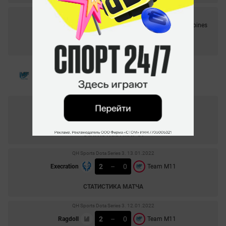
QH Sports Dota Series 3. 10.01.2022
2
–
0
496 Gaming
Interactive Philippines
СТАТИСТИКА МАТЧА
QH Sports Dota Series 3. 13.01.2022
1
–
1
Army Geniuses
Team M11
СТАТИСТИКА МАТЧА
QH Sports Dota Series 3. 13.01.2022
2
–
0
Execration
Team M11
СТАТИСТИКА МАТЧА
QH Sports Dota Series 3. 12.01.2022
2
–
0
Ragdoll
Team M11