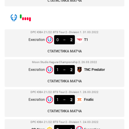
СТАТИСТИКА МАТЧА
DPC ЮВА 21/22: BTS Tour 2 - Division 1. 31.03.2022
0
–
2
Execration
T1
СТАТИСТИКА МАТЧА
Moon Studio Kagura Championship 2. 26.03.2022
1
–
2
Execration
TNC Predator
СТАТИСТИКА МАТЧА
DPC ЮВА 21/22: BTS Tour 2 - Division 1. 26.03.2022
1
–
2
Execration
Fnatic
СТАТИСТИКА МАТЧА
DPC ЮВА 21/22: BTS Tour 2 - Division 1. 24.03.2022