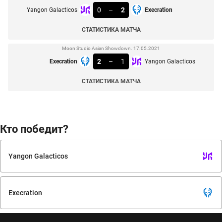
0
–
2
Yangon Galacticos
Execration
СТАТИСТИКА МАТЧА
Moon Studio Asian Showdown. 17.05.2021
2
–
1
Execration
Yangon Galacticos
СТАТИСТИКА МАТЧА
Кто победит?
Yangon Galacticos
Execration