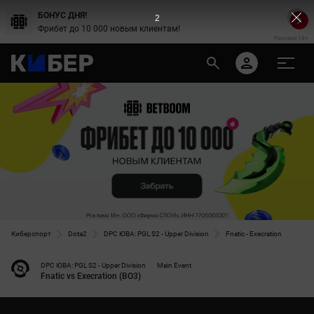
БОНУС ДНЯ!
2
Фрибет до 10 000 новым клиентам!
Реклама 18+
Киберспорт
Dota2
DPC ЮВА: PGL S2 - Upper Division
Fnatic - Execration
DPC ЮВА: PGL S2 - Upper Division
Main Event
Fnatic vs Execration (BO3)