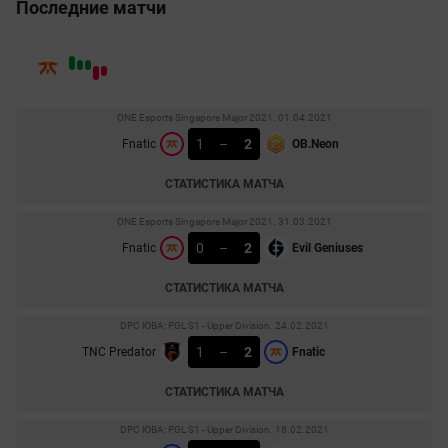
Последние матчи
ONE Esports Singapore Major 2021. 01.04.2021
1
–
2
Fnatic
OB.Neon
СТАТИСТИКА МАТЧА
ONE Esports Singapore Major 2021. 31.03.2021
0
–
2
Fnatic
Evil Geniuses
СТАТИСТИКА МАТЧА
DPC ЮВА: PGL S1 - Upper Division. 24.02.2021
1
–
2
TNC Predator
Fnatic
СТАТИСТИКА МАТЧА
DPC ЮВА: PGL S1 - Upper Division. 18.02.2021