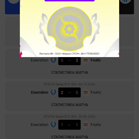
Побед
Ничьи
Побед
DPC ЮВА 2023: Tour 1 - Division 1. 25.01.2023
1
–
2
Fnatic
Execration
СТАТИСТИКА МАТЧА
BTS Pro Series S13: SEA. 26.11.2022
0
–
2
Execration
Fnatic
СТАТИСТИКА МАТЧА
BTS Pro Series S12: SEA. 04.10.2022
2
–
0
Execration
Fnatic
СТАТИСТИКА МАТЧА
BTS Pro Series S12: SEA. 28.09.2022
1
–
1
Execration
Fnatic
СТАТИСТИКА МАТЧА