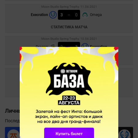
Moon Studio Spring Trophy. 11.04.2021
3
–
0
Execration
Omega
СТАТИСТИКА МАТЧА
Moon Studio Spring Trophy. 10.04.2021
2
–
3
Dragon
Execration
СТАТИСТИКА МАТЧА
Moon Studio Spring Trophy. 09.04.2021
0
–
2
Execration
Omega
СТАТИСТИКА МАТЧА
Личные встречи
Последние
16
игр
7
3
6