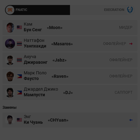
FNATIC
EXECRATION
Кам
«Moon»
МИДЕР
Бун Сенг
Наттафон
«Masaros»
ОФФЛЕЙНЕР
Уанпхакди
Ануча
«Jabz»
ОФФЛЕЙНЕР
Джиравонг
Марк Поло
«Raven»
ОФФЛЕЙНЕР
Фаусто
Джардел Джико
«DJ»
CАППОРТ
Мампусти
Замены
Энг
«CHYuan»
Ки Чуань