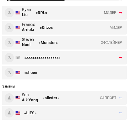
Ryan
«RRL»
МИДЕР
Liu
Francis
«Kitzz»
МИДЕР
Arriola
Steven
«Monster»
ОФФЛЕЙНЕР
Noel
«zzzxxxxzzxxzxxxz»
«shoe»
Замены
Soh
«aikster»
CАППОРТ
Aik Yang
«LIES»