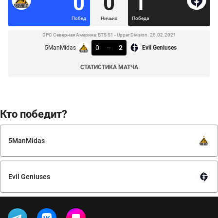
0
0
1
Побед
Ничьих
Победа
DPC Северная Америка: BTS S1 - Upper Division. 25.02.2021
0
–
2
5ManMidas
Evil Geniuses
СТАТИСТИКА МАТЧА
Кто победит?
5ManMidas
Evil Geniuses