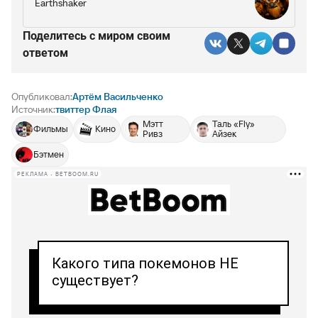
Earthshaker
Поделитесь c миром своим
ответом
Опубликовал:
Артём Васильченко
Источник:
твиттер Флая
Мэтт
Таль «Fly»
Фильмы
Кино
Ривз
Айзек
Бэтмен
РЕКЛАМА • BETBOOM.RU