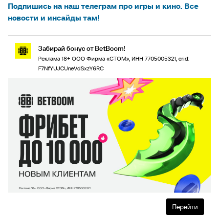
Подпишись на наш телеграм про игры и кино. Все
новости и инсайды там!
Забирай бонус от BetBoom!
Реклама 18+ ООО Фирма «СТОМ», ИНН 7705005321, erid:
F7NfYUJCUneVdSxzY6RC
Перейти