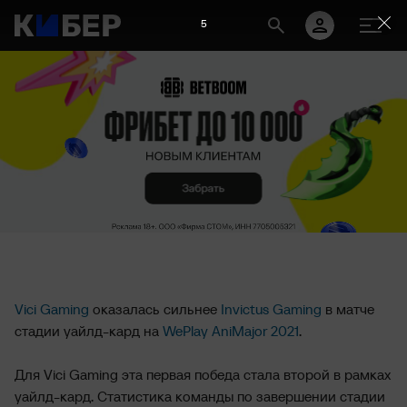
5
Vici Gaming
оказалась сильнее
Invictus Gaming
в матче
стадии уайлд-кард на
WePlay AniMajor 2021
.
Для Vici Gaming эта первая победа стала второй в рамках
уайлд-кард. Статистика команды по завершении стадии