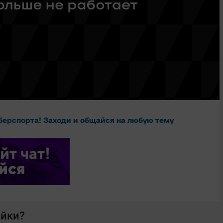
берспорта! Заходи и общайся на любую тему
ейки?