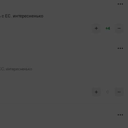
ь с ЕС. интересненько
+4
 ЕС. интересненько
0