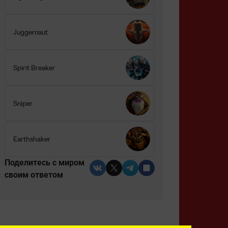
Juggernaut
Spirit Breaker
Sniper
Earthshaker
Поделитесь c миром
своим ответом