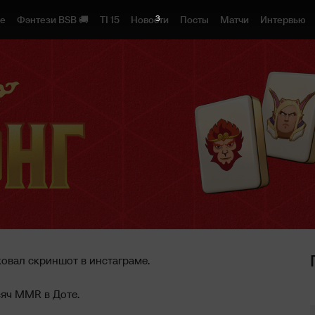
2
1e
Фэнтези BSB 🚚
TI 15
Новости
Посты
Матчи
Интервью
овал скриншот в инстаграме.
сяч MMR в Доте.