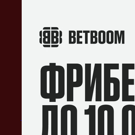
Опубликовал:
Иван Горбатенков
Источник:
Gpk
Evil
Monaco
MMR
Ма
Geniuses
Gambit
7 комментариев
По дате
Лучшие
Актуальные
Закрепленный комментарий
Лучшая мини-игра для Дотеров
Проверь себя на внимательность и забирай