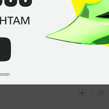
+16
0