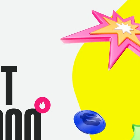
Данил «Gpk»
тчмейкинг
Скутин
С диалогами
 приз!