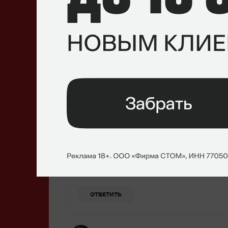
ПРОВЕРИТЬ
Purple Haze
24 августа 2020, 20:17
Чел у тебя каждая игра фришная, я в ахуе
ОТВЕТИТЬ
Hate Hate
25 августа 2020, 04:30
Ответ
Purple Haze
Чел у тебя каждая игра фришная, я в ахуе
Почему фришная?
ОТВЕТИТЬ