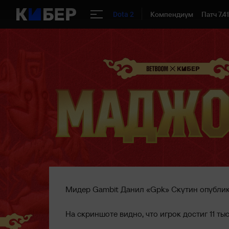
Компендиум
Патч 7.4
Dota 2
Мидер Gambit Данил «Gpk» Скутин опублик
На скриншоте видно, что игрок достиг 11 ты