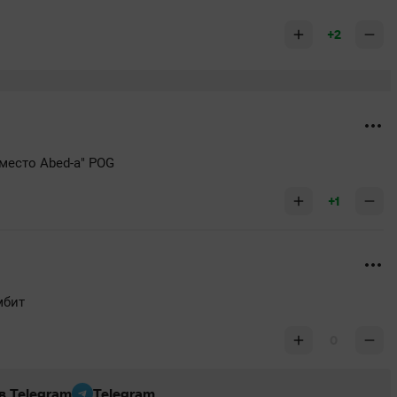
+2
место Abed-a" POG
+1
мбит
0
 в Telegram
Telegram