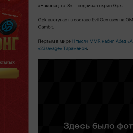
«Наконец-то :3» – подписал скрин Gpk.
Gpk выступает в составе Evil Geniuses на O
Gambit.
Первым в мире
11 тысяч MMR набил Абед «
«23savage» Тираманон
.