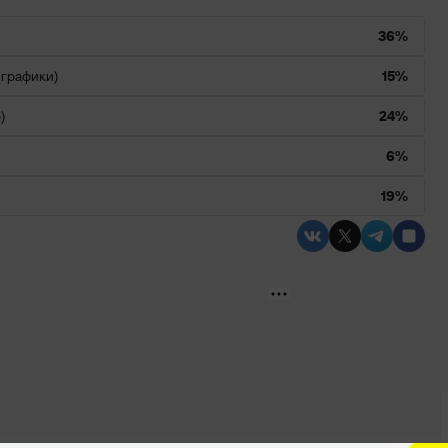
36%
 графики)
15%
)
24%
6%
19%