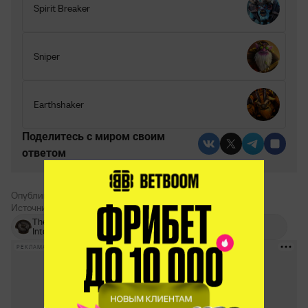
Spirit Breaker
Sniper
Earthshaker
Поделитесь c миром своим
ответом
Опубликовал:
Кирилл Новокщенов
Источник:
канал JotM
The
Егор «Jotm»
Team
International
Сурков
Empire
РЕКЛАМА • BETBOOM.RU