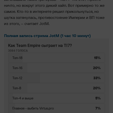
ничто, но вокруг этого дикий хайп. Вот примерно то же
самое. Кто-то в интернете решил прикольнуться, но
шутка затянулась, противостояние Империи и ВП тоже
из этого, – считает JotM.
Полная запись стрима JotM (1 час 10 минут)
Как Team Empire сыграет на TI7?
3084 ГОЛОСА
Топ-18
15%
Топ-16
20%
Топ-12
33%
Топ-8
20%
Топ-4 и выше
5%
Главное - выбить Virtus.pro
7%