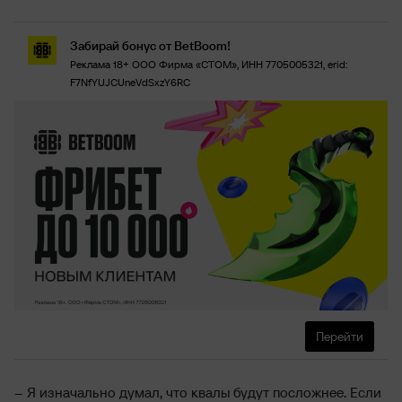
Забирай бонус от BetBoom!
Реклама 18+ ООО Фирма «СТОМ», ИНН 7705005321, erid:
F7NfYUJCUneVdSxzY6RC
Перейти
– Я изначально думал, что квалы будут посложнее. Если