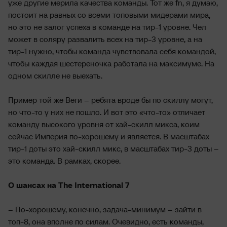
уже другие мерила качества команды. Тот же fn, я думаю,
постоит на равных со всеми топовыми мидерами мира,
но это не залог успеха в команде на тир-1 уровне. Чел
может в соляру развалить всех на тир-3 уровне, а на
тир-1 нужно, чтобы команда чувствовала себя командой,
чтобы каждая шестереночка работала на максимуме. На
одном скилле не выехать.
Пример той же Веги – ребята вроде бы по скиллу могут,
но что-то у них не пошло. И вот это «что-то» отличает
команду высокого уровня от хай-скилл микса, коим
сейчас Империя по-хорошему и является. В масштабах
тир-1 доты это хай-скилл микс, в масштабах тир-3 доты –
это команда. В рамках, скорее.
О шансах на The International 7
– По-хорошему, конечно, задача-минимум – зайти в
топ-8, она вполне по силам. Очевидно, есть команды,