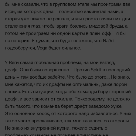
бы мне сказали, что в групповом этапе мы проиграем две
игры, из которых одна – полностью закинутая нами, а
вторая уже ничего не решала, и мы просто взяли пик для
отвлечения глаз, чтобы враги боялись мидовой бруды, а
потом не проиграем ни одной карты в плей-офф – я бы
не поверил. Я думал, что будет сложнее, что Na’Vi
подсоберутся, Vega будет сильнее.
У Веги самая глобальная проблема, на мой взгляд, –
драфт. Они были совершенно... Против Spirit в последний
день – там вообще забейте. Что было до этого... Не знаю,
мне кажется, что их драфты не оптимальны, даже порой
плохие. Есть ситуации, когда обе команды берут хороший
драфт, и все зависит от скилла. По-хорошему, не должно
быть такого, что команда берет драфт заведомо хуже.
Это основной косяк, от которого надо избавляться. У них
такое часто проскакивало, как мне казалось со стороны.
Не знаю их внутренней кухни, тяжело судить о
проблемах команды, не посидев в тимспике, не