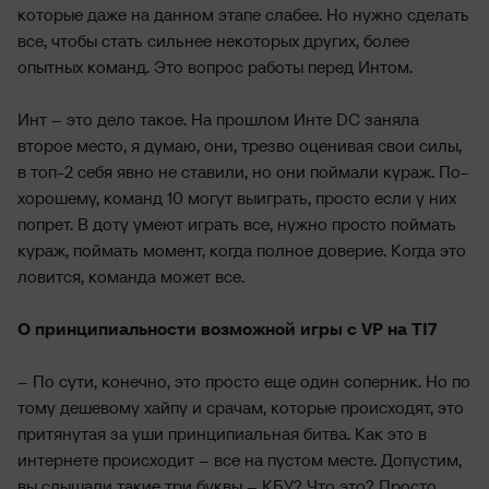
которые даже на данном этапе слабее. Но нужно сделать
все, чтобы стать сильнее некоторых других, более
опытных команд. Это вопрос работы перед Интом.
Инт – это дело такое. На прошлом Инте DC заняла
второе место, я думаю, они, трезво оценивая свои силы,
в топ-2 себя явно не ставили, но они поймали кураж. По-
хорошему, команд 10 могут выиграть, просто если у них
попрет. В доту умеют играть все, нужно просто поймать
кураж, поймать момент, когда полное доверие. Когда это
ловится, команда может все.
О принципиальности возможной игры c VP на TI7
– По сути, конечно, это просто еще один соперник. Но по
тому дешевому хайпу и срачам, которые происходят, это
притянутая за уши принципиальная битва. Как это в
интернете происходит – все на пустом месте. Допустим,
вы слышали такие три буквы – КБУ? Что это? Просто