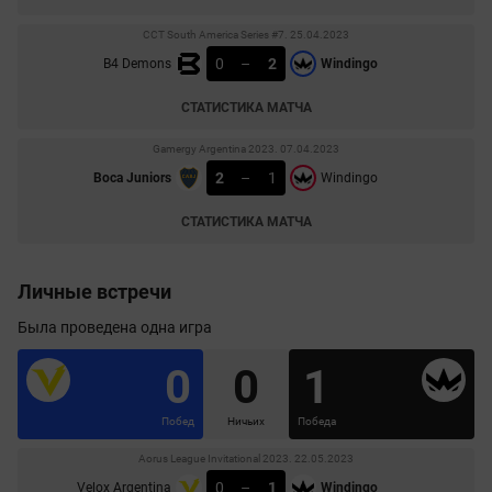
CCT South America Series #7. 25.04.2023
0
–
2
B4 Demons
Windingo
СТАТИСТИКА МАТЧА
Gamergy Argentina 2023. 07.04.2023
2
–
1
Boca Juniors
Windingo
СТАТИСТИКА МАТЧА
Личные встречи
Была проведена одна игра
0
0
1
Побед
Ничьих
Победа
Aorus League Invitational 2023. 22.05.2023
0
–
1
Velox Argentina
Windingo