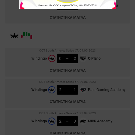
2
–
1
Velox Argentina
Racing Avellaneda
СТАТИСТИКА МАТЧА
CCT South America Series #7. 04.05.2023
0
–
2
Windingo
O Plano
СТАТИСТИКА МАТЧА
CCT South America Series #7. 29.04.2023
2
–
1
Windingo
Pain Gaming Academy
СТАТИСТИКА МАТЧА
CCT South America Series #7. 27.04.2023
2
–
0
Windingo
MIBR Academy
СТАТИСТИКА МАТЧА