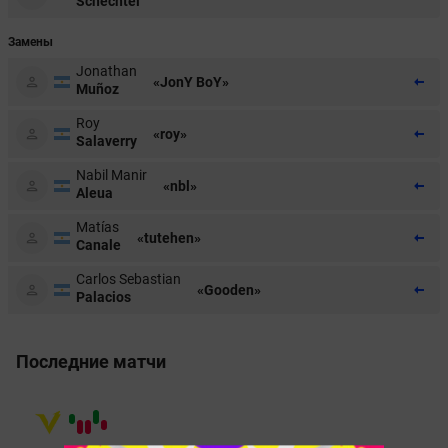
Schechtel
Замены
Jonathan
«JonY BoY»
Muñoz
Roy
«roy»
Salaverry
Nabil Manir
«nbl»
Aleua
Matías
«tutehen»
Canale
Carlos Sebastian
«Gooden»
Palacios
Последние матчи