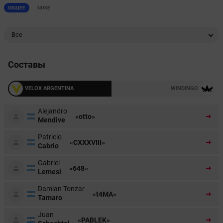
ОБЩЕЕ
NUKE
Все
Составы
VELOX ARGENTINA
WINDINGO
Alejandro
«otto»
Mendive
Patricio
«CXXXVIII»
Cabrio
Gabriel
«648»
Lemesi
Damian Tonzar
«t4MA»
Tamaro
Juan
«PABLEK»