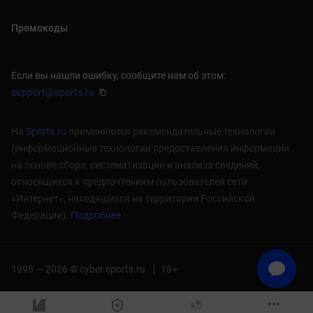
Промокоды
Если вы нашли ошибку, сообщите нам об этом:
support@sports.ru
На
Sports.ru
применяются рекомендательные технологии
(информационные технологии предоставления информации
на основе сбора, систематизации и анализа сведений,
относящихся к предпочтениям пользователей сети
«Интернет», находящихся на территории Российской
Федерации).
Подробнее
1998 — 2026 © cyber.sports.ru
18+