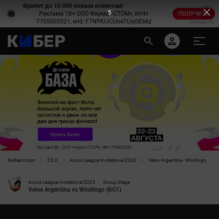
Фрибет до 10 000 новым клиентам!
5
Реклама 18+ ООО Фирма «СТОМ», ИНН
ПОЛУЧИТЬ
7705005321, erid: F7NfYUJCUneTUxjGEbkz
Реклама 18+
Киберспорт
CS 2
Aorus League Invitational 2023
Velox Argentina - Windingo
Aorus League Invitational 2023
Group Stage
Velox Argentina vs Windingo (BO1)