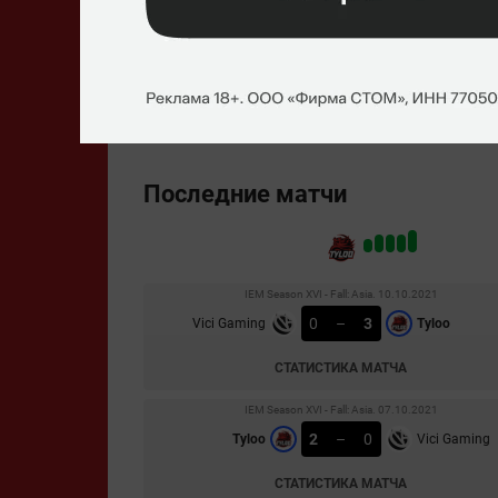
Ян Жан
«AttackeR»
Шен
Коллен
«SLOWLY»
Сунь
Чжэнхао
«Dank1ng»
Лу
Последние матчи
IEM Season XVI - Fall: Asia. 10.10.2021
0
–
3
Vici Gaming
Tyloo
СТАТИСТИКА МАТЧА
IEM Season XVI - Fall: Asia. 07.10.2021
2
–
0
Tyloo
Vici Gaming
СТАТИСТИКА МАТЧА