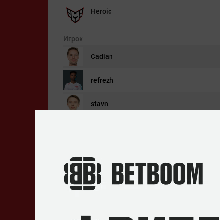
Heroic
Игрок
Cadian
refrezh
stavn
sjuush
Teses
Tyloo
Игрок