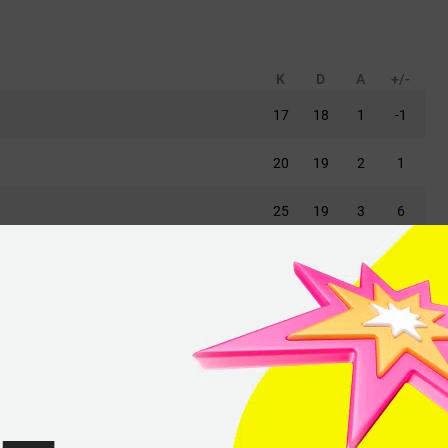
K
D
A
+/-
17
18
1
-1
20
19
2
1
25
19
3
6
12
20
2
-8
16
22
4
-6
K
D
A
+/-