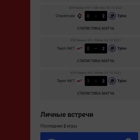
IEM Season XVI - Fall: Asia. 06.10.2021
0
–
2
Checkmate
Tyloo
СТАТИСТИКА МАТЧА
IEM Season XVI - Winter. 04.10.2021
0
–
2
Team NKT
Tyloo
СТАТИСТИКА МАТЧА
IEM Season XVI - Winter. 03.10.2021
1
–
2
Team NKT
Tyloo
СТАТИСТИКА МАТЧА
Личные встречи
Последние
2
игры