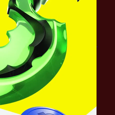
Кто победит?
Tyloo
Heroic