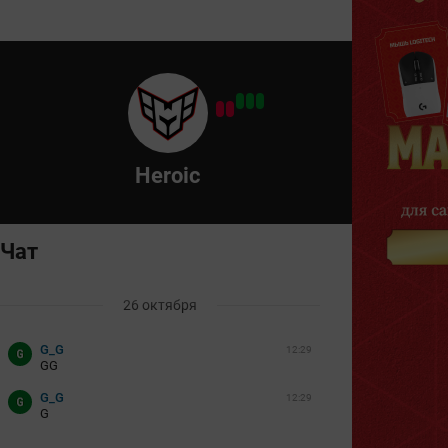
Heroic
Чат
26 октября
G_G
12:29
GG
G_G
12:29
G