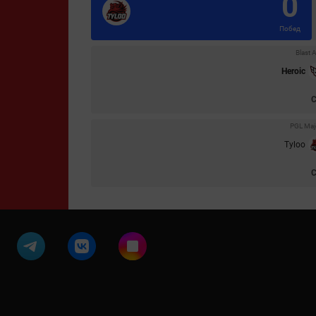
0
Побед
Blast 
Heroic
PGL Maj
Tyloo