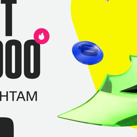
19
19
4
0
24
17
2
7
17
19
3
-2
16
18
4
-2
22
17
1
5
Heroic
Расмус
«sjuush»
Бек
Рене
«Teses»
Мадсен