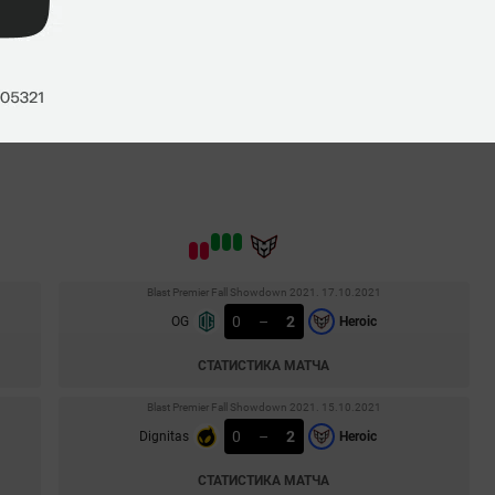
Каспер
«Cadian»
Меллер
Исмаил
«refrezh»
Али
Мартин
«stavn»
Лунд
Blast Premier Fall Showdown 2021. 17.10.2021
0
–
2
OG
Heroic
СТАТИСТИКА МАТЧА
Blast Premier Fall Showdown 2021. 15.10.2021
0
–
2
Dignitas
Heroic
СТАТИСТИКА МАТЧА