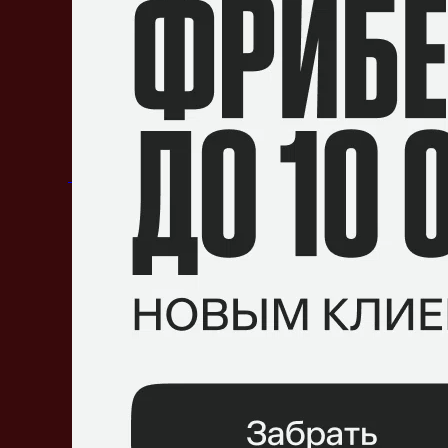
Summer
somebody
AttackeR
SLOWLY
Dank1ng
Составы
Tyloo
Ю Лунь
«Summer»
Цай
Хаовэнь
«somebody»
Сюй