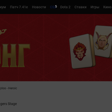
3
иум
Патч 7.41e
Новости
CS2
Dota 2
Ставки
Игры
Кино
yloo - Heroic
ngers Stage