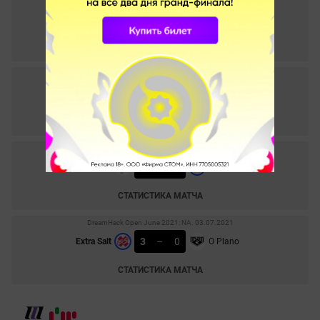
2
–
0
Extra Salt
Recon 5
СТАТИСТИКА МАТЧА
ESEA Cash Cup Summer NA #6. 15.08.2021
2
–
1
Triumph
Extra Salt
СТАТИСТИКА МАТЧА
ESEA Cash Cup Summer NA #6. 14.08.2021
0
–
1
Big Chillin
Extra Salt
СТАТИСТИКА МАТЧА
DreamHack Open June 2021: NA. 03.07.2021
3
–
0
Extra Salt
O Plano
СТАТИСТИКА МАТЧА