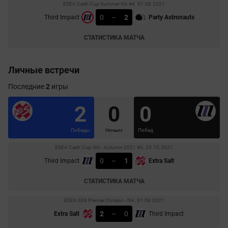
ESEA Cash Cup Summer NA #4. 01.08.2021
0
–
2
Third Impact
Party Astronauts
СТАТИСТИКА МАТЧА
Личные встречи
Последние
2
игры
2
0
0
Победы
Ничьих
Побед
ESEA Cash Cup: NA - Autumn 2021 #3. 23.10.2021
0
–
1
Third Impact
Extra Salt
СТАТИСТИКА МАТЧА
ESEA S38 Premier Division - NA. 31.08.2021
2
–
0
Extra Salt
Third Impact