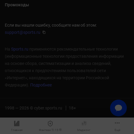
Промокоды
Если вы нашли ошибку, сообщите нам об этом:
support@sports.ru
На
Sports.ru
применяются рекомендательные технологии
(информационные технологии предоставления информации
на основе сбора, систематизации и анализа сведений,
относящихся к предпочтениям пользователей сети
«Интернет», находящихся на территории Российской
Федерации).
Подробнее
1998 — 2026 © cyber.sports.ru
18+
Главная
Фэнтези TI 15 🏵️
Маджонг
Ещё