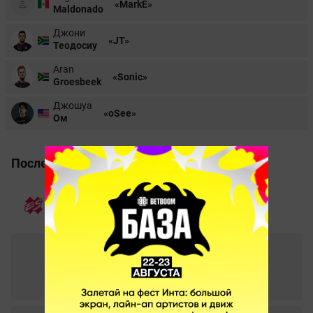
«MarkE»
Maldonado
Джони
«JT»
Теодосиу
Aran
«Sonic»
Groesbeek
Джошуа
«oSee»
Ом
Последние матчи
ESEA S38 Premier Division - NA. 25.08.2021
2
–
0
Extra Salt
Eros
СТАТИСТИКА МАТЧА
ESEA Cash Cup Summer NA #6. 15.08.2021