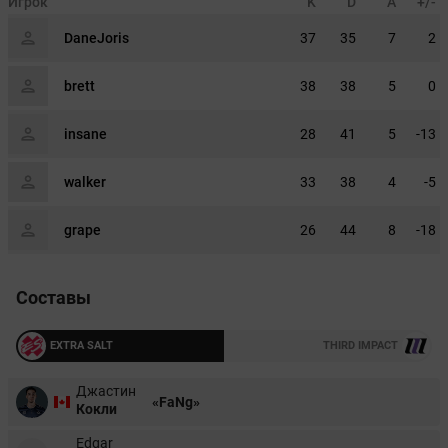
Игрок
K
D
A
+/-
DaneJoris
37
35
7
2
brett
38
38
5
0
insane
28
41
5
-13
walker
33
38
4
-5
grape
26
44
8
-18
Составы
EXTRA SALT
THIRD IMPACT
Джастин
«FaNg»
Кокли
Edgar