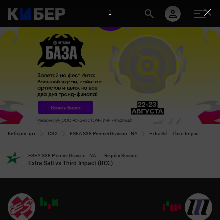
1
Киберспорт
CS 2
ESEA S38 Premier Division - NA
Extra Salt - Third Impact
ESEA S38 Premier Division - NA
Regular Season
Extra Salt vs Third Impact (BO3)