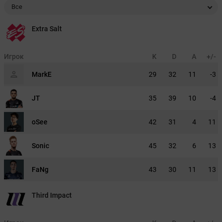
Все
Extra Salt
Игрок
K
D
A
+/-
MarkE
29
32
11
-3
JT
35
39
10
-4
oSee
42
31
4
11
Sonic
45
32
6
13
FaNg
43
30
11
13
Third Impact