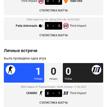
0
–
2
Third Impact
Team One
СТАТИСТИКА МАТЧА
ESEA Cash Cup: NA - Spring 2021 #6. 29.05.2021
1
–
0
Party Astronauts
Third Impact
СТАТИСТИКА МАТЧА
Личные встречи
Была проведена одна игра
1
0
0
Победа
Ничьих
Побед
ESEA Season 37 Premier Division - North America. 17.06.2021
2
–
1
CENSRD
Third Impact
СТАТИСТИКА МАТЧА