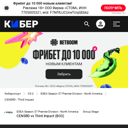
Фрибет до 10 000 новым клиентам!
Реклама 18+ ООО Фирма «СТОМ», ИНН
ПОЛУЧИТЬ
7705005321, erid: F7NfYUJCUneTUxjGEbkz
Реклама 18+
Киберспорт
CS 2
ESEA Season 37 Premier Division - North America
CENSRD - Third Impact
ESEA Season 37 Premier Division - North America
Group Stage
CENSRD vs Third Impact (BO3)