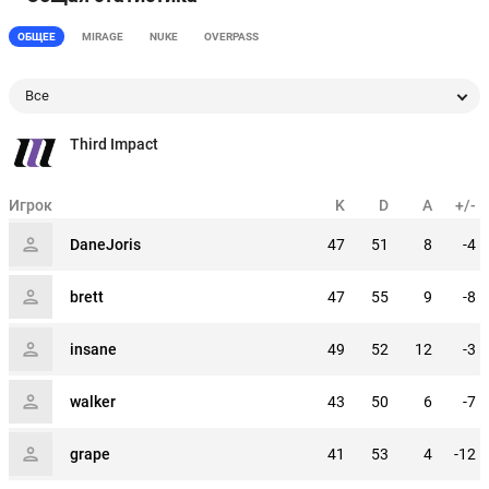
ОБЩЕЕ
MIRAGE
NUKE
OVERPASS
Все
Third Impact
Игрок
K
D
A
+/-
DaneJoris
47
51
8
-4
brett
47
55
9
-8
insane
49
52
12
-3
walker
43
50
6
-7
grape
41
53
4
-12