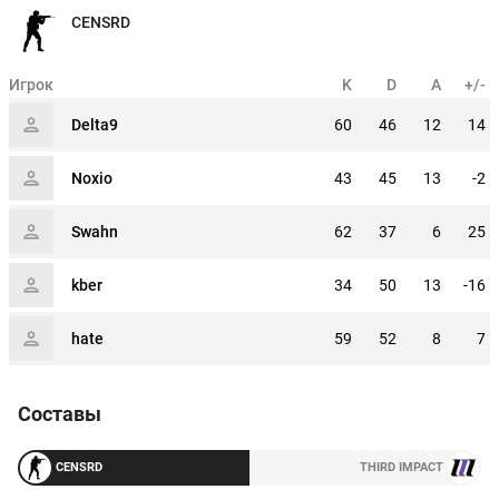
CENSRD
Игрок
K
D
A
+/-
Delta9
60
46
12
14
Noxio
43
45
13
-2
Swahn
62
37
6
25
kber
34
50
13
-16
hate
59
52
8
7
Составы
CENSRD
THIRD IMPACT