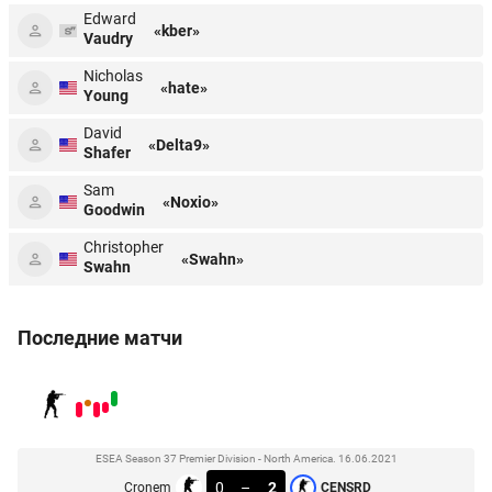
Edward
«kber»
Vaudry
Nicholas
«hate»
Young
David
«Delta9»
Shafer
Sam
«Noxio»
Goodwin
Christopher
«Swahn»
Swahn
Последние матчи
ESEA Season 37 Premier Division - North America. 16.06.2021
0
–
2
Cronem
CENSRD