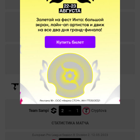
СТАТИСТИКА МАТЧА
ESEA S40: Advanced Division - EU. 29.03.2022
0
–
2
Team Singularity
Masonic
СТАТИСТИКА МАТЧА
ESEA S40: Advanced Division - EU. 28.03.2022
2
–
1
Team Singularity
Inde Irae
СТАТИСТИКА МАТЧА
European Pro League Season 8: Division 2. 13.05.2023
2
–
1
Team Sampi
Cryptova
СТАТИСТИКА МАТЧА
European Pro League Season 8: Division 2. 12.05.2023