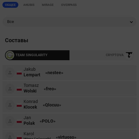
ОБЩЕЕ
ANUBIS
MIRAGE
OVERPASS
Все
Составы
TEAM SINGULARITY
CRYPTOVA
Jakub
«nestee»
Lempart
Tomasz
«freo»
Wolski
Konrad
«Qlocuu»
Klocek
Jan
«POLO»
Polak
Karol
«virtuoso»