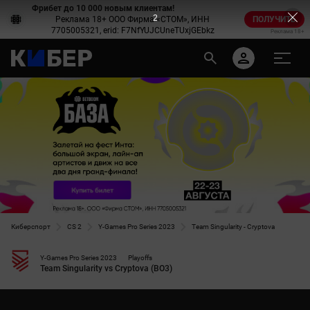
Фрибет до 10 000 новым клиентам!
2
Реклама 18+ ООО Фирма «СТОМ», ИНН
ПОЛУЧИТЬ
7705005321, erid: F7NfYUJCUneTUxjGEbkz
Реклама 18+
Киберспорт
CS 2
Y-Games Pro Series 2023
Team Singularity - Cryptova
Y-Games Pro Series 2023
Playoffs
Team Singularity vs Cryptova (BO3)