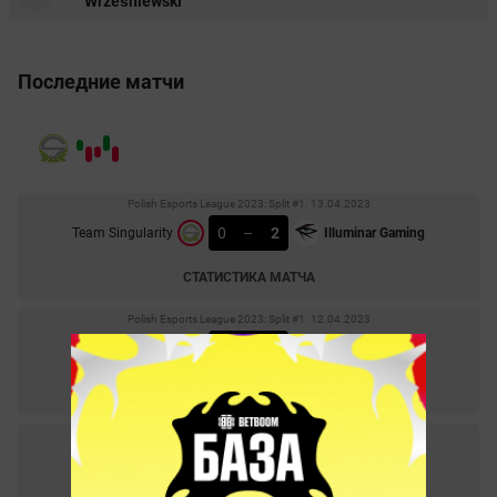
Wrześniewski
Последние матчи
Polish Esports League 2023: Split #1. 13.04.2023
0
–
2
Team Singularity
Illuminar Gaming
СТАТИСТИКА МАТЧА
Polish Esports League 2023: Split #1. 12.04.2023
0
–
2
Pact
Team Singularity
СТАТИСТИКА МАТЧА
Blast Paris Major 2023: European RMR A. 14.02.2023
1
–
0
Eternal Fire
Team Singularity