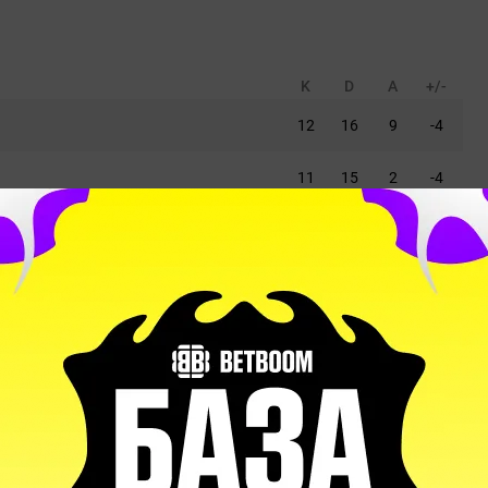
K
D
A
+/-
12
16
9
-4
11
15
2
-4
20
14
4
6
9
16
5
-7
9
16
1
-7
K
D
A
+/-