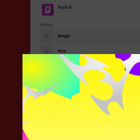
Rush B
Игрок
kinqie
Kiro
Nota
tex1y
executor
Metizport
Игрок