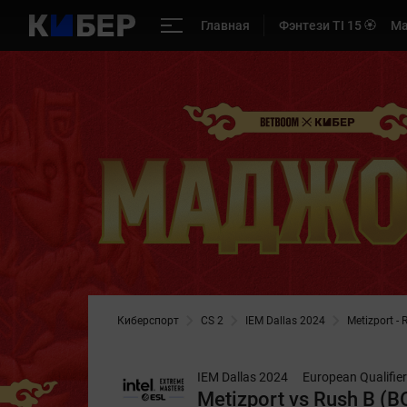
Главная
Фэнтези TI 15 🏵️
Ма
Киберспорт
CS 2
IEM Dallas 2024
Metizport - 
IEM Dallas 2024
European Qualifier
Metizport vs Rush B (B