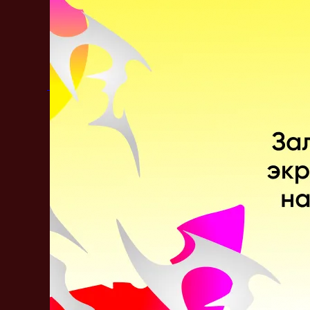
Jackinho
ztr
nilo
Adamb
susp
Составы
Metizport
Jack
«Jackinho»
Ström Mattsson
Эрик
«ztr»
Густафссон