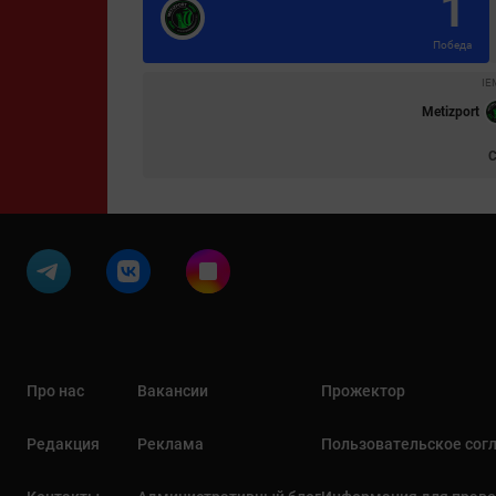
1
Победа
IE
Metizport
Про нас
Вакансии
Прожектор
Редакция
Реклама
Пользовательское сог