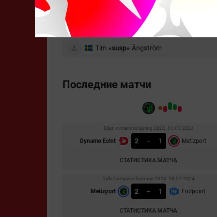
Linus
«nilo»
Bergman
Adam
«Adamb»
Ångström
Tim
«susp»
Ångström
Последние матчи
Elisa Invitational Spring 2024. 03.03.2024
2
–
1
Dynamo Eclot
Metizport
СТАТИСТИКА МАТЧА
Yalla Compass Summer 2024. 29.02.2024
2
–
1
Metizport
Endpoint
СТАТИСТИКА МАТЧА