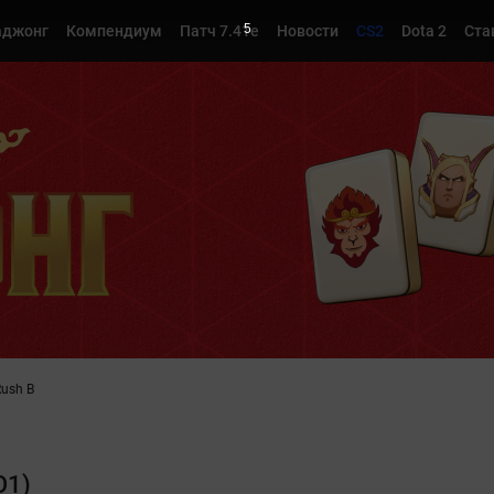
4
джонг
Компендиум
Патч 7.41e
Новости
CS2
Dota 2
Ста
Rush B
O1)