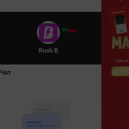
Rush B
Чат