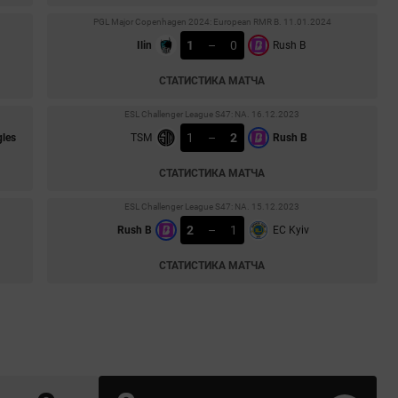
PGL Major Copenhagen 2024: European RMR B. 11.01.2024
1
–
0
Ilin
Rush B
СТАТИСТИКА МАТЧА
ESL Challenger League S47: NA. 16.12.2023
1
–
2
les
TSM
Rush B
СТАТИСТИКА МАТЧА
ESL Challenger League S47: NA. 15.12.2023
2
–
1
Rush B
EC Kyiv
СТАТИСТИКА МАТЧА