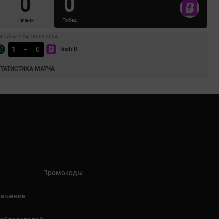
0
0
Ничьих
Побед
M Dallas 2024. 03.03.2024
1
–
0
Rush B
СТАТИСТИКА МАТЧА
Промокоды
лашение