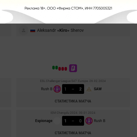
Ilya
«executor»
Weber
Semyon
«kinqie»
Lisitsyn
Aleksandr
«Kiro»
Sherov
ESL Challenger League S47: Europe. 26.02.2024
1
–
2
Rush B
SAW
СТАТИСТИКА МАТЧА
IEM Chengdu 2024. 30.01.2024
1
–
0
Espionage
Rush B
СТАТИСТИКА МАТЧА