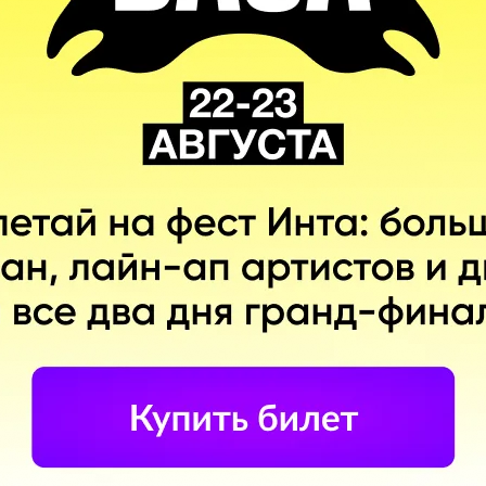
14
15
8
-1
13
15
7
-2
28
11
3
17
10
13
6
-3
11
14
6
-3
Rush B
Эмиль
«Nota»
Москвитин
Philipp
«tex1y»
Moskvitin