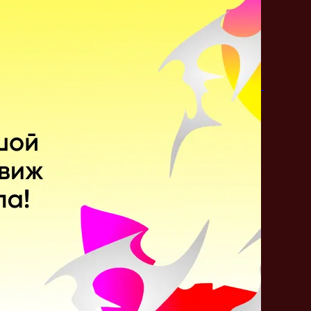
Кто победит?
Metizport
Rush B