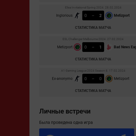
Elisa Invitational Spring 2024. 28.02.2024
0
–
2
Inglorious
Metizport
СТАТИСТИКА МАТЧА
ESL Challenger Melbourne 2024. 27.02.2024
0
–
1
Metizport
Bad News Eag
СТАТИСТИКА МАТЧА
A1 Gaming League 2024 Season 8. 17.02.2024
0
–
0
Ex-anonymo
Metizport
СТАТИСТИКА МАТЧА
Личные встречи
Была проведена одна игра