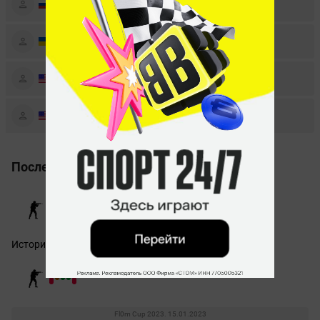
«dea»
Ediev
Illya
«supa»
Filanchuk
David
«dAVE»
Karivalis
Ethan
«Ethex»
Eihardt
Последние матчи
История последних матчей недоступна
Fl0m Cup 2023. 15.01.2023