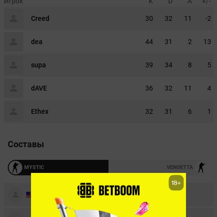
Игрок
K
D
A
+/-
Creed
30
32
11
-2
dea
44
31
2
13
supa
39
34
8
5
dAVE
36
32
11
4
Ethex
32
31
6
1
Составы
MYSTIC
VENDETTA
Evan
«Creed»
Dao
Deni