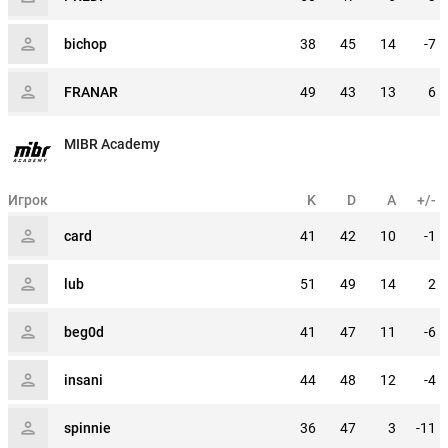
bichop
38
45
14
-7
FRANAR
49
43
13
6
MIBR Academy
Игрок
K
D
A
+/-
card
41
42
10
-1
lub
51
49
14
2
beg0d
41
47
11
-6
insani
44
48
12
-4
spinnie
36
47
3
-11