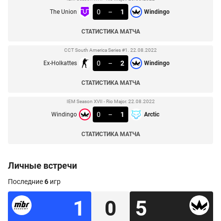
0
–
1
The Union
Windingo
СТАТИСТИКА МАТЧА
CCT South America Series #1. 22.08.2022
0
–
2
Ex-Holkattes
Windingo
СТАТИСТИКА МАТЧА
IEM Season XVII - Rio Major. 22.08.2022
0
–
1
Windingo
Arctic
СТАТИСТИКА МАТЧА
Личные встречи
Последние
6
игр
1
0
5