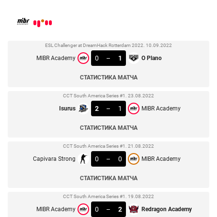
ESL Challenger at DreamHack Rotterdam 2022. 10.09.2022
0
–
1
MIBR Academy
O Plano
СТАТИСТИКА МАТЧА
CCT South America Series #1. 23.08.2022
2
–
1
Isurus
MIBR Academy
СТАТИСТИКА МАТЧА
CCT South America Series #1. 21.08.2022
0
–
0
Capivara Strong
MIBR Academy
СТАТИСТИКА МАТЧА
CCT South America Series #1. 19.08.2022
0
–
2
MIBR Academy
Redragon Academy