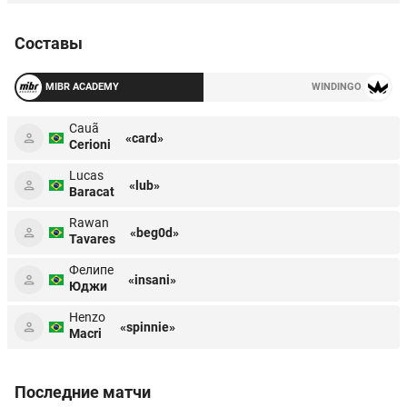
Составы
MIBR ACADEMY
WINDINGO
Cauã
«card»
Cerioni
Lucas
«lub»
Baracat
Rawan
«beg0d»
Tavares
Фелипе
«insani»
Юджи
Henzo
«spinnie»
Macri
Последние матчи